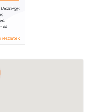
Dísztárgy,
k,
és,
- és
 részletek