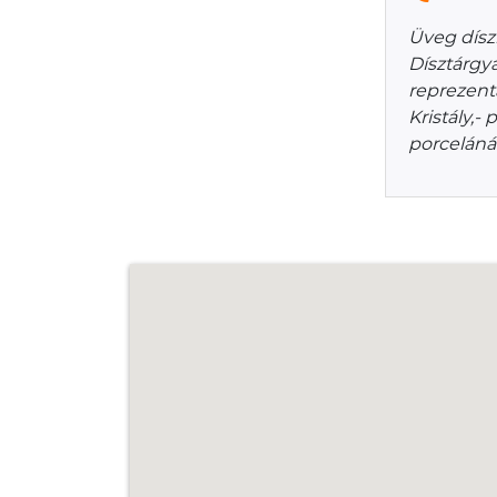
Üveg dísz
Dísztárgy
reprezent
Kristály,
porceláná