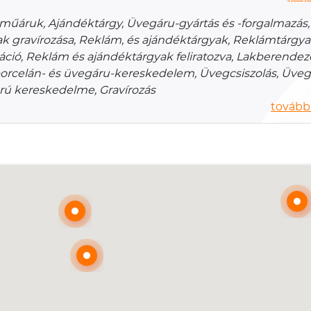
műáruk, Ajándéktárgy, Üvegáru-gyártás és -forgalmazás, 
ak gravírozása, Reklám, és ajándéktárgyak, Reklámtárgya
áció, Reklám és ajándéktárgyak feliratozva, Lakberendez
- porcelán- és üvegáru-kereskedelem, Üvegcsiszolás, Üveg
rú kereskedelme, Gravírozás
további