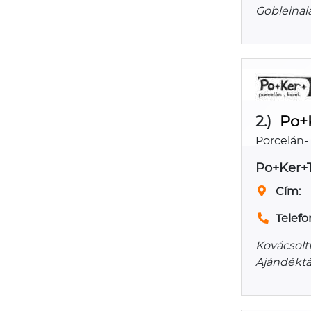
Gobleinal
2.)
Po+
Porcelán-
Po+Ker+
Cím:
Telefo
Kovácsolt
Ajándéktá