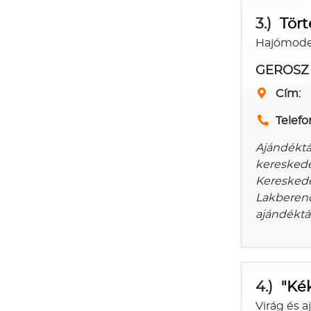
3.)
Tört
Hajómodel
GEROSZ 
Cím:
Telefo
Ajándéktá
kereskedé
Kereskede
Lakberend
ajándéktá
4.)
"Ké
Virág és 