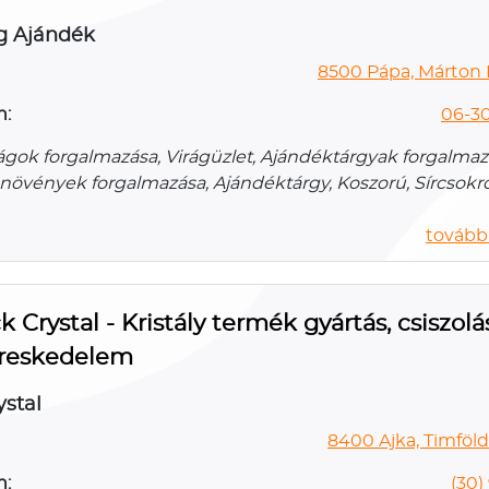
g Ajándék
8500 Pápa, Márton I
n:
06-30
rágok forgalmazása, Virágüzlet, Ajándéktárgyak forgalmaz
növények forgalmazása, Ajándéktárgy, Koszorú, Sírcsokr
további
k Crystal - Kristály termék gyártás, csiszolá
reskedelem
ystal
8400 Ajka, Timföldg
n:
(30)