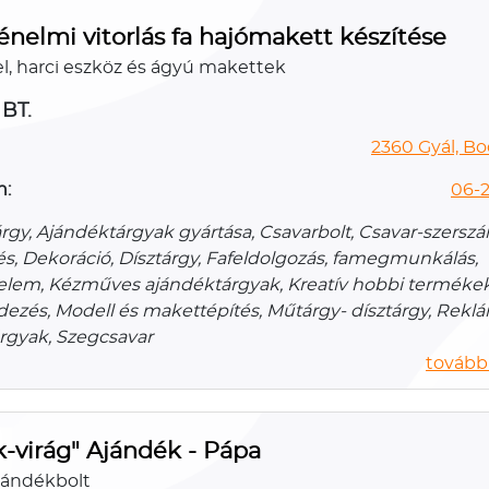
énelmi vitorlás fa hajómakett készítése
, harci eszköz és ágyú makettek
BT.
2360 Gyál, Boc
n:
06-2
rgy, Ajándéktárgyak gyártása, Csavarbolt, Csavar-szersz
s, Dekoráció, Dísztárgy, Fafeldolgozás, famegmunkálás,
lem, Kézműves ajándéktárgyak, Kreatív hobbi termékek
ezés, Modell és makettépítés, Műtárgy- dísztárgy, Reklá
rgyak, Szegcsavar
további
k-virág" Ajándék - Pápa
ajándékbolt