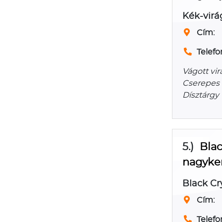
Kék-virá
Cím:
Telefo
Vágott vi
Cserepes 
Dísztárgy
5.)
Blac
nagyke
Black Cr
Cím:
Telefo