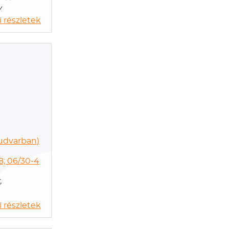
y
 részletek
 udvarban)
8; 06/30-4
,
 részletek