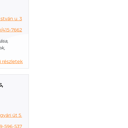
stván u. 3
/415-7662
ása,
ok,
 részletek
s,
yári út 5.
 9-596-537