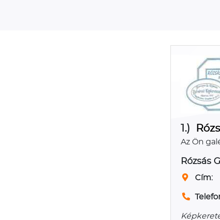
1.)
Rózs
Az Ön galé
Rózsás G
Cím:
Telefo
Képkerete