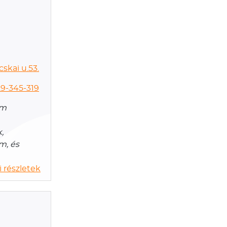
skai u.53.
9-345-319
ám
,
m, és
 részletek