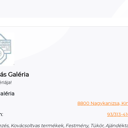
ás Galéria
riája!
aléria
8800 Nagykanizsa, Kini
n:
93/313-41
zés, Kovácsoltvas termékek, Festmény, Tükör, Ajándéktá