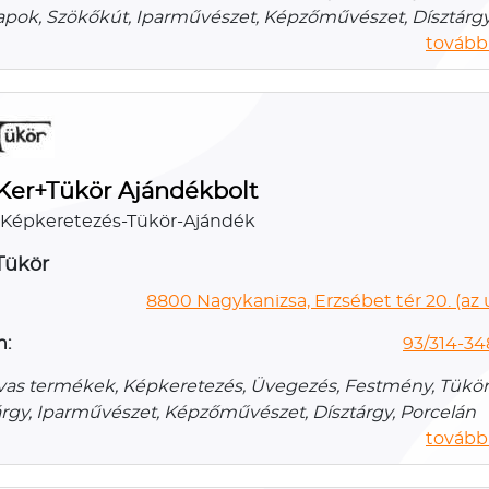
apok, Szökőkút, Iparművészet, Képzőművészet, Dísztárg
további
Ker+Tükör Ajándékbolt
 Képkeretezés-Tükör-Ajándék
Tükör
8800 Nagykanizsa, Erzsébet tér 20. (az
n:
93/314-34
vas termékek, Képkeretezés, Üvegezés, Festmény, Tükör
rgy, Iparművészet, Képzőművészet, Dísztárgy, Porcelán
további