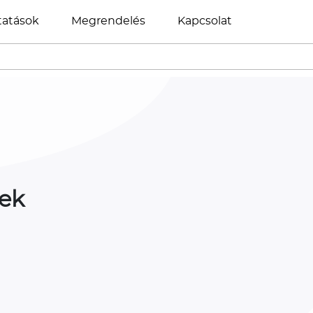
tatások
Megrendelés
Kapcsolat
kek