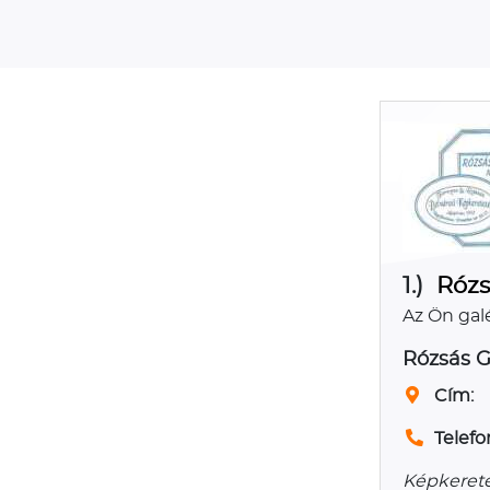
1.)
Rózs
Az Ön galé
Rózsás G
Cím:
Telefo
Képkerete