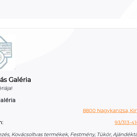
ás Galéria
riája!
aléria
8800 Nagykanizsa, Kini
n:
93/313-41
zés, Kovácsoltvas termékek, Festmény, Tükör, Ajándéktá