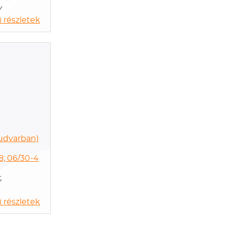
y
 részletek
 udvarban)
8; 06/30-4
,
 részletek