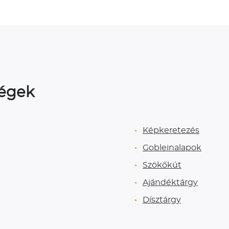
ségek
Képkeretezés
Gobleinalapok
Szökőkút
Ajándéktárgy
Dísztárgy