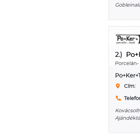
Gobleinal
2.)
Po+
Porcelán-
Po+Ker+
Cím:
Telefo
Kovácsolt
Ajándéktá