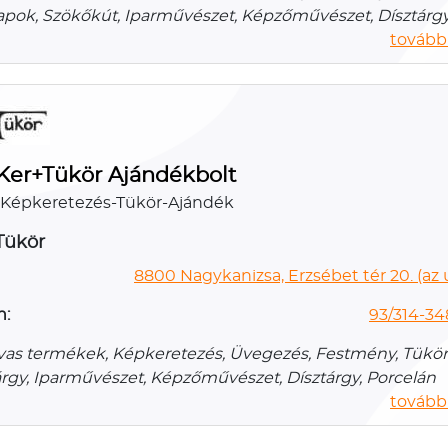
apok, Szökőkút, Iparművészet, Képzőművészet, Dísztárg
további
Ker+Tükör Ajándékbolt
 Képkeretezés-Tükör-Ajándék
Tükör
8800 Nagykanizsa, Erzsébet tér 20. (az
n:
93/314-34
vas termékek, Képkeretezés, Üvegezés, Festmény, Tükör
rgy, Iparművészet, Képzőművészet, Dísztárgy, Porcelán
további