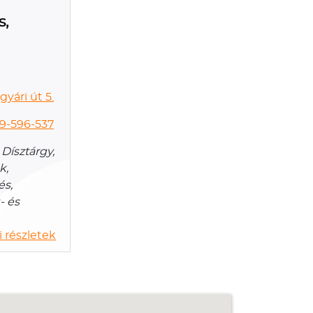
s,
yári út 5.
 9-596-537
Dísztárgy,
k,
és,
- és
 részletek