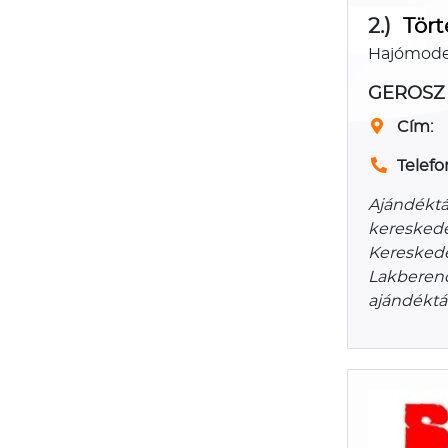
2.)
Tört
Hajómodel
GEROSZ 
Cím:
Telefo
Ajándéktá
kereskedé
Kereskede
Lakberend
ajándéktá