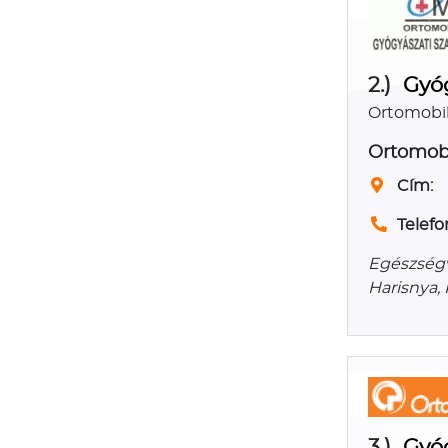
2.)
Gyóg
Ortomobil 
Ortomobi
Cím:
Telefo
Egészség
Harisnya,
3.)
Gyóg