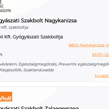
yászati Szakbolt Nagykanizsa
Kft. szakboltja
l Kft. Gyógyászati Szakboltja
8800 Nagykanizsa, Kó
n:
93/311-22
védelem, Egészségmegőrzés, Preventív egészségmegőr
 Kiegészítők, Szaktanácsadás
további
yászati Szakbolt Zalaegerszeg