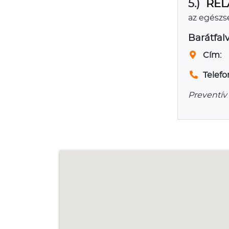
5.)
REL
az egészs
Barátfalv
Cím:
Telefo
Preventív