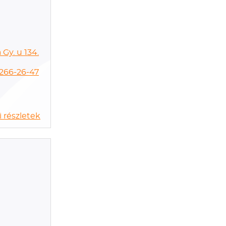
Gy. u 134.
266-26-47
 részletek