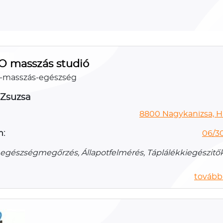
 masszás studió
-masszás-egészség
Zsuzsa
8800 Nagykanizsa, Hu
n:
06/3
 egészségmegőrzés, Állapotfelmérés, Táplálékkiegészitők
további