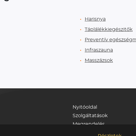
Harisnya
Táplálékkiegészitők
Preventív egészség
Infraszauna
Masszázsok
Nyitóoldal
Szolgáltatások
Megrendelés
Bejelentkezés