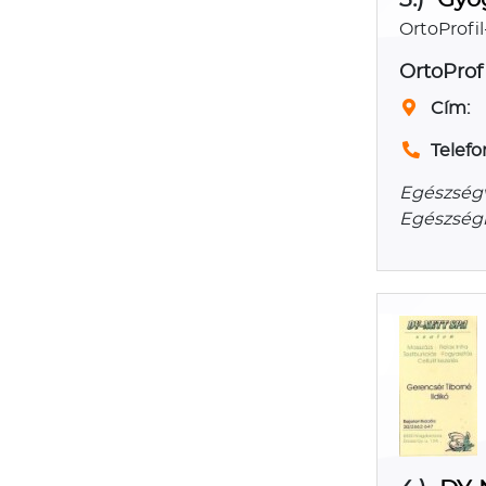
OrtoProfi
OrtoProf
Cím:
Telefo
Egészségv
Egészségm