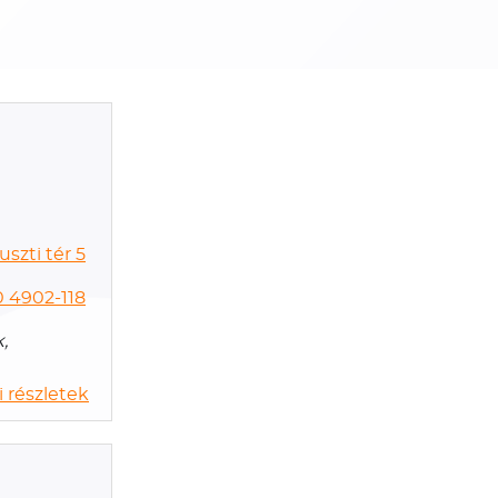
szti tér 5
0 4902-118
,
 részletek