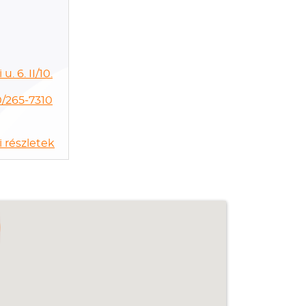
. 6. II/10.
0/265-7310
 részletek