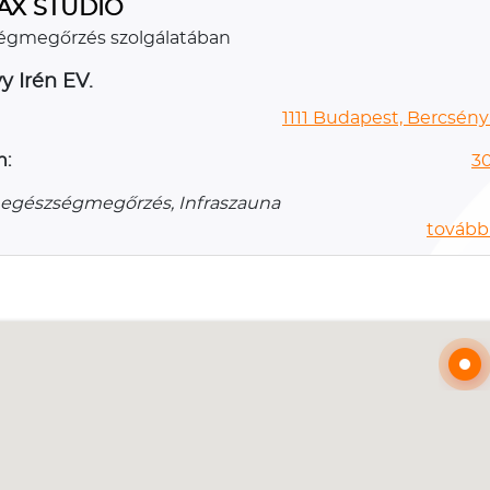
AX STÚDIÓ
égmegőrzés szolgálatában
y Irén EV.
1111 Budapest, Bercsényi u
n:
3
 egészségmegőrzés, Infraszauna
további