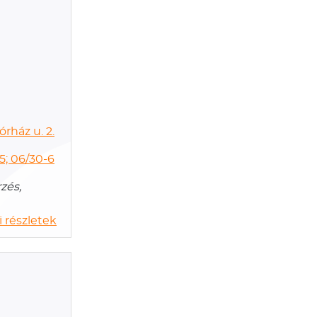
rház u. 2.
5; 06/30-6
zés,
 részletek