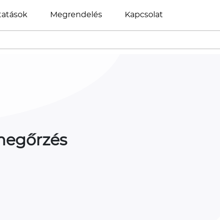
tatások
Megrendelés
Kapcsolat
megőrzés