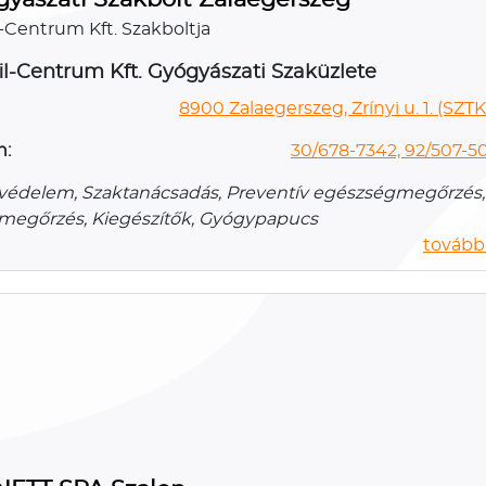
l-Centrum Kft. Szakboltja
il-Centrum Kft. Gyógyászati Szaküzlete
8900 Zalaegerszeg, Zrínyi u. 1. (SZTK
n:
30/678-7342, 92/507-5
édelem, Szaktanácsadás, Preventív egészségmegőrzés, 
egőrzés, Kiegészítők, Gyógypapucs
további