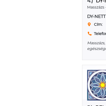
4.)
DY-
Masszázs -
DY-NETT
Cím:
Telefo
Masszázs, 
egészségm