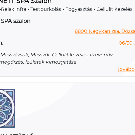
NETT SPA Szalon
Relax infra - Testburkolás - Fogyasztás - Cellulit kezelés
 SPA szalon
8800 Nagykanizsa, Dózsa 
n:
06/30-
Masszázsok, Masszőr, Cellulit kezelés, Preventív
egőrzés, Izületek kimozgatása
további