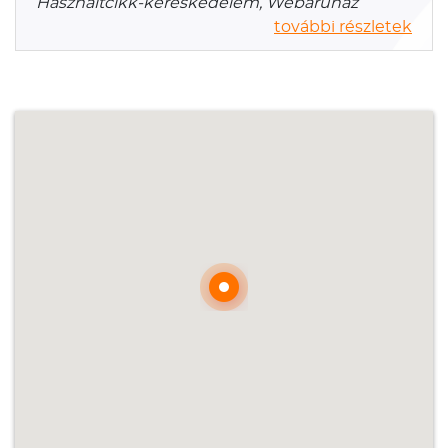
Használtcikk-kereskedelem, Webáruház
további részletek