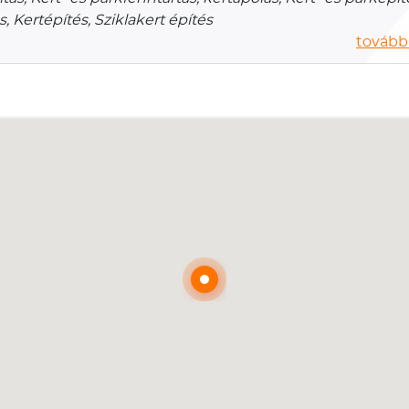
s, Kertépítés, Sziklakert építés
további