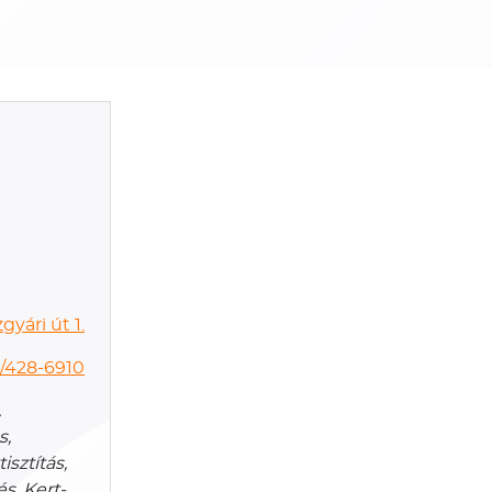
yári út 1.
/428-6910
,
s,
isztítás,
és, Kert-