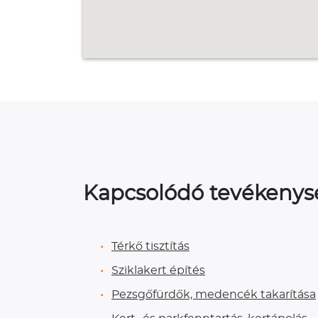
Kapcsolódó tevékeny
Térkő tisztítás
Sziklakert építés
Pezsgőfürdők, medencék takarítása