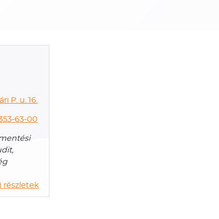
i P. u. 16.
353-63-00
tmentési
dit,
ég
 részletek