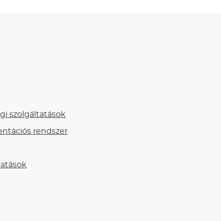
gi szolgáltatások
entációs rendszer
tatások