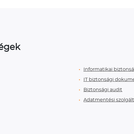
ségek
Informatikai biztonsá
IT biztonsági dokum
Biztonsági audit
Adatmentési szolgál