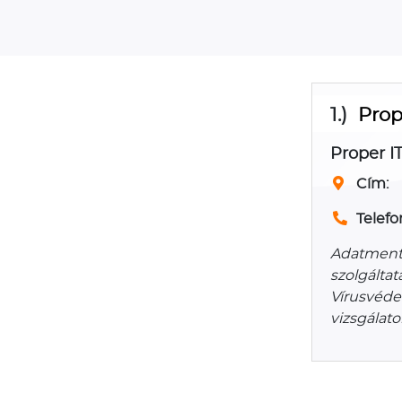
1.)
Prop
Proper IT
Cím:
Telefo
Adatmenté
szolgáltat
Vírusvéde
vizsgálato