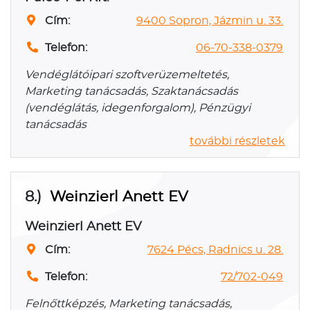
Cím:
9400 Sopron, Jázmin u. 33.
Telefon:
06-70-338-0379
Vendéglátóipari szoftverüzemeltetés,
Marketing tanácsadás, Szaktanácsadás
(vendéglátás, idegenforgalom), Pénzügyi
tanácsadás
további részletek
8.)
Weinzierl Anett EV
Weinzierl Anett EV
Cím:
7624 Pécs, Radnics u. 28.
Telefon:
72/702-049
Felnőttképzés, Marketing tanácsadás,