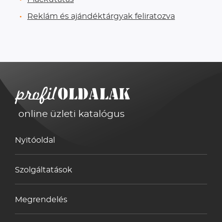
Reklám és ajándéktárgyak feliratozva
online üzleti katalógus
Nyitóoldal
Szolgáltatások
Megrendelés