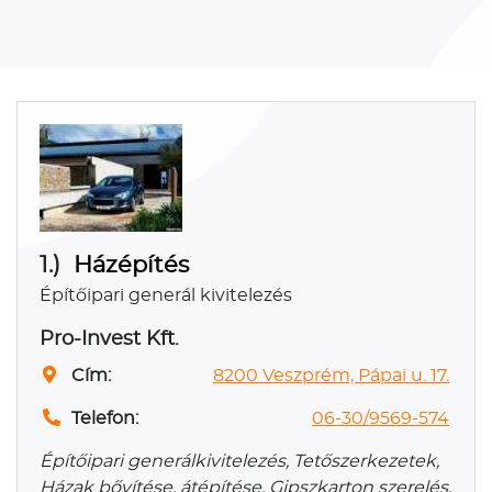
1.)
Házépítés
Építőipari generál kivitelezés
Pro-Invest Kft.
Cím:
8200 Veszprém, Pápai u. 17.
Telefon:
06-30/9569-574
Építőipari generálkivitelezés, Tetőszerkezetek,
Házak bővítése, átépítése, Gipszkarton szerelés,