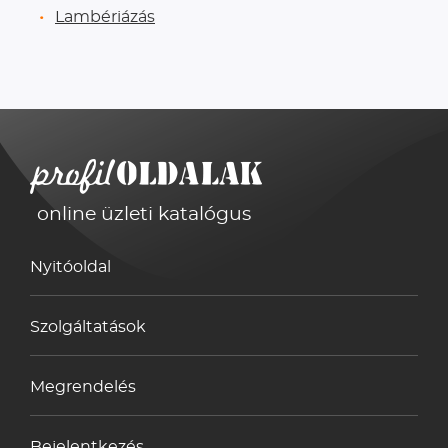
Lambériázás
online üzleti katalógus
Nyitóoldal
Szolgáltatások
Megrendelés
Bejelentkezés