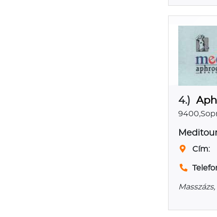
4.)
Aph
9400,Sopr
Meditour
Cím:
Telefo
Masszázs,