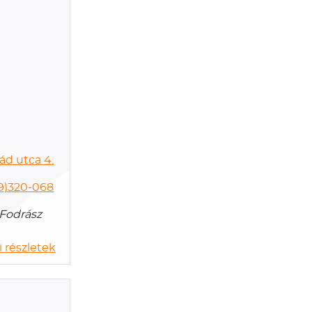
ád utca 4.
9)320-068
 Fodrász
 részletek