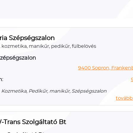
ria Szépségszalon
, kozmetika, manikűr, pedikűr, fülbelövés
Szépségszalon
9400 Sopron, Frankenb
n:
, Kozmetika, Pedikűr, manikűr, Szépségszalon
további
Trans Szolgáltató Bt