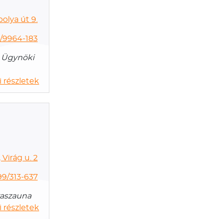
olya út 9.
/9964-183
s, Ügynöki
 részletek
Virág u. 2
99/313-637
raszauna
 részletek