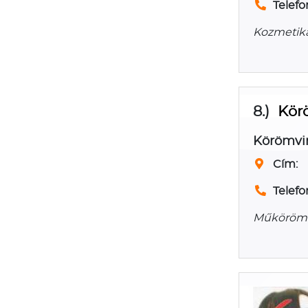
Telefo
Kozmetika
8.)
Kör
Körömvi
Cím:
Telefo
Műkörömép