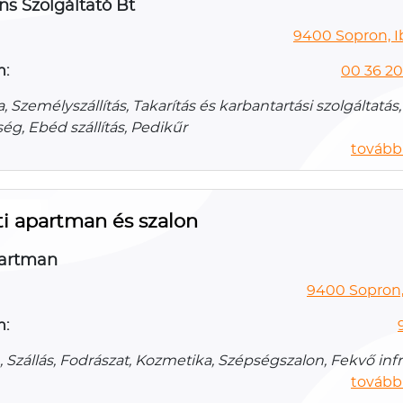
s Szolgáltató Bt
9400 Sopron, Ib
n:
00 36 20
 Személyszállítás, Takarítás és karbantartási szolgáltatá
g, Ebéd szállítás, Pedikűr
további
i apartman és szalon
partman
9400 Sopron, 
n:
 Szállás, Fodrászat, Kozmetika, Szépségszalon, Fekvő inf
további