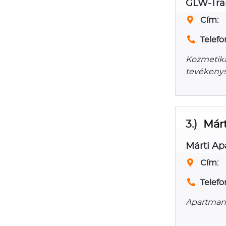
GLW-Tran
Cím:
Telefo
Kozmetika,
tevékenysé
3.)
Márt
Márti A
Cím:
Telefo
Apartman,