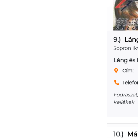
9.)
Lán
Sopron Ik
Láng és 
Cím:
Telefo
Fodrászat
kellékek
10.)
Már