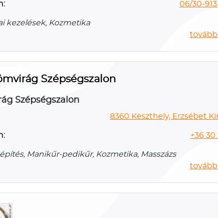
n:
06/30-913 
i kezelések, Kozmetika
további
ömvirág Szépségszalon
rág Szépségszalon
8360 Keszthely, Erzsébet Kir
n:
+36 30
ítés, Manikűr-pedikűr, Kozmetika, Masszázs
további