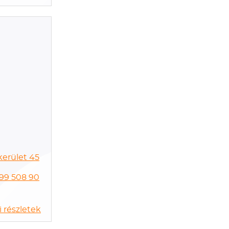
kerület 45
,99 508 90
 részletek