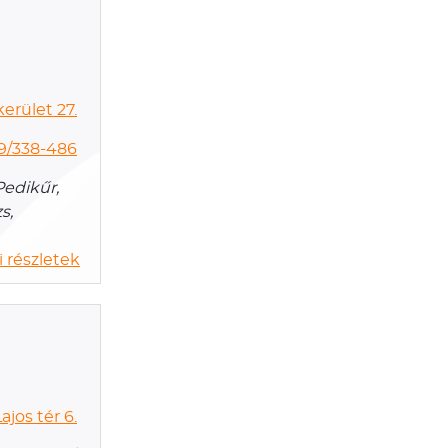
erület 27.
9/338-486
Pedikűr,
s,
 részletek
jos tér 6.