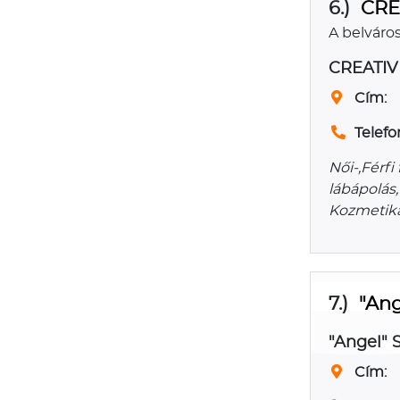
6.)
CRE
A belváro
CREATI
Cím:
Telefo
Női-,Férfi
lábápolás,
Kozmetika
7.)
"Ang
"Angel" 
Cím: