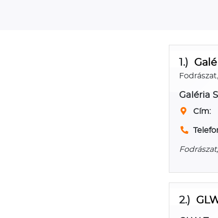
1.)
Galé
Fodrászat
Galéria 
Cím:
Telefo
Fodrászat
2.)
GLW-