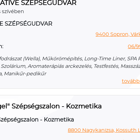
ATIVE SZÉPSÉGUDVAR
s szívében
VE SZÉPSÉGUDVAR
9400 Sopron, Várk
n:
06/9
 fodrászat (Wella), Műkörömépítés, Long-Time Liner, SPA 
 Szolárium, Aromaterápiás arckezelés, Testfestés, Masszáz
, Manikűr-pedikűr
további
el" Szépségszalon - Kozmetika
Szépségszalon - Kozmetika
8800 Nagykanizsa, Kossuth La