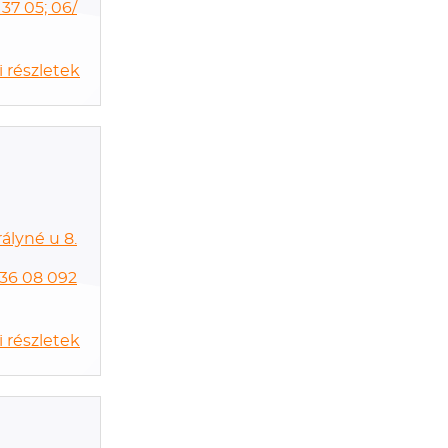
37 05; 06/
 részletek
ályné u 8.
 36 08 092
 részletek