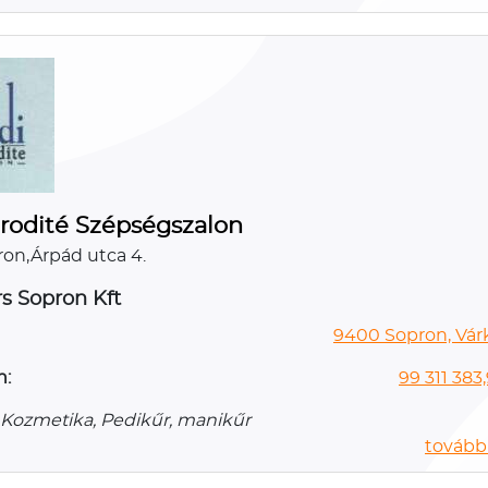
rodité Szépségszalon
on,Árpád utca 4.
s Sopron Kft
9400 Sopron, Vár
n:
99 311 383
 Kozmetika, Pedikűr, manikűr
további