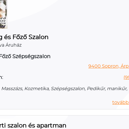
g és Főző Szalon
va Áruház
Főző Szépségszalon
9400 Sopron, Árp
n:
(9
, Masszázs, Kozmetika, Szépségszalon, Pedikűr, manikűr,
további
ti szalon és apartman