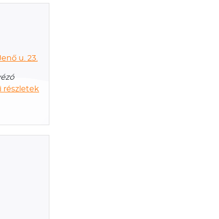
enő u. 23.
vézó
 részletek