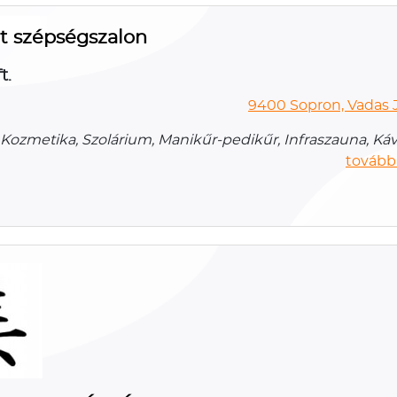
t szépségszalon
t.
9400 Sopron, Vadas J
 Kozmetika, Szolárium, Manikűr-pedikűr, Infraszauna, Ká
további