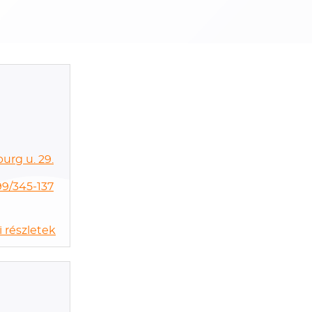
urg u. 29.
99/345-137
 részletek