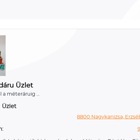
dáru Üzlet
a méteráruig ...
 Üzlet
8800 Nagykanizsa, Erzséb
n: