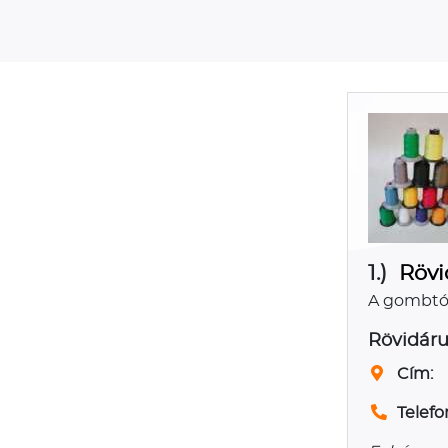
1.)
Rövi
A gombtól 
Rövidáru
Cím:
Telefo