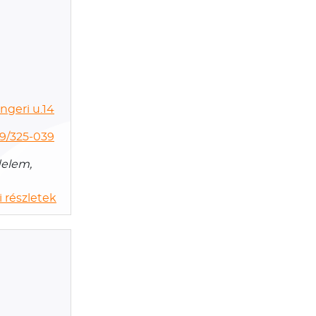
ngeri u.14
9/325-039
delem,
 részletek