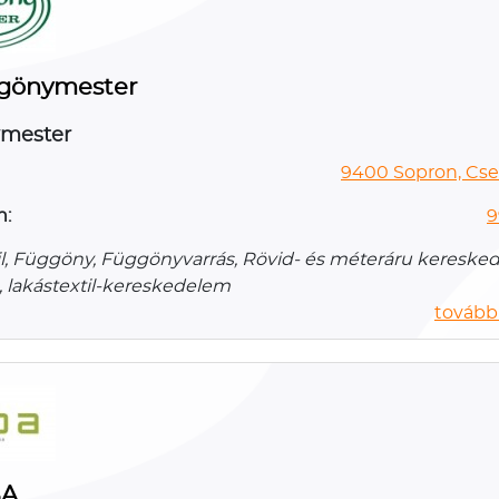
gönymester
mester
9400 Sopron, Cse
n:
9
il, Függöny, Függönyvarrás, Rövid- és méteráru kereske
 lakástextil-kereskedelem
további
BA