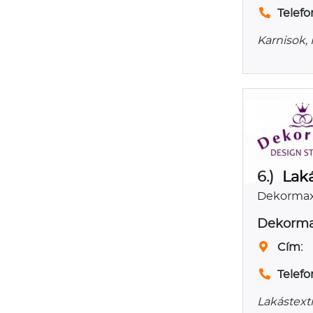
Telefo
Karnisok,
6.)
Laká
Dekormax
Dekorma
Cím:
Telefo
Lakástext