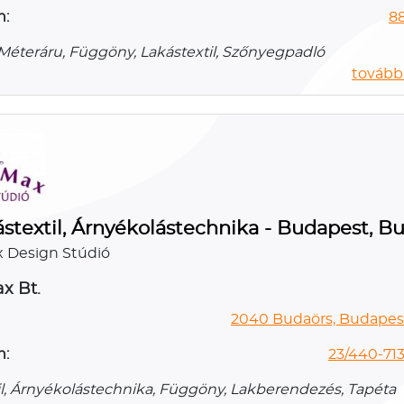
n:
8
 Méteráru, Függöny, Lakástextil, Szőnyegpadló
további
stextil, Árnyékolástechnika - Budapest, B
 Design Stúdió
x Bt.
2040 Budaörs, Budapesti
n:
23/440-713
il, Árnyékolástechnika, Függöny, Lakberendezés, Tapéta