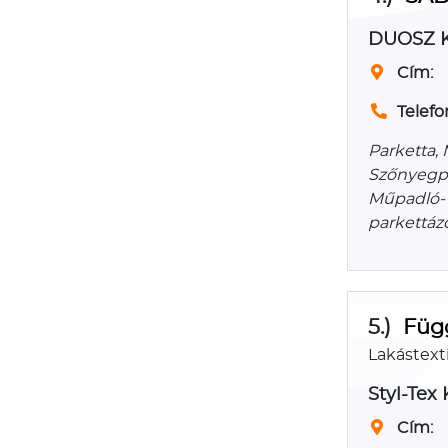
DUOSZ K
Cím:
Telefo
Parketta,
Szőnyegpa
Műpadló- 
parkettáz
5.)
Füg
Lakástexti
Styl-Tex 
Cím: