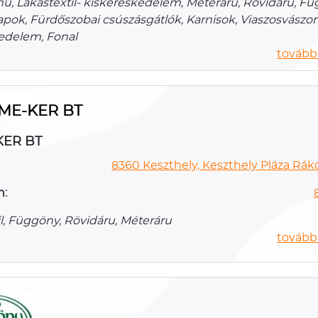
, Lakástextil- kiskereskedelem, Méteráru, Rövidáru, Fü
apok, Fürdőszobai csúszásgátlók, Karnisok, Viaszosvászo
edelem, Fonal
további
ME-KER BT
KER BT
8360 Keszthely, Keszthely Pláza Rákó
n:
il, Függöny, Rövidáru, Méteráru
további