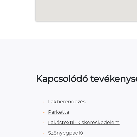
Kapcsolódó tevékeny
Lakberendezés
Parketta
Lakástextil- kiskereskedelem
Szőnyegpadló