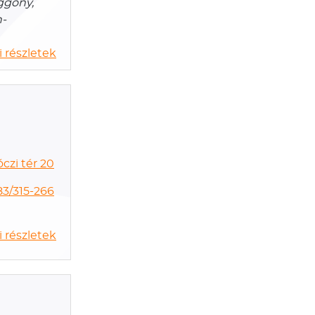
ggöny,
n-
 részletek
czi tér 20
83/315-266
 részletek