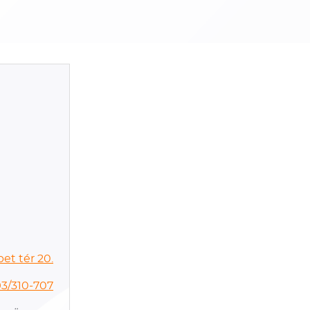
et tér 20.
93/310-707