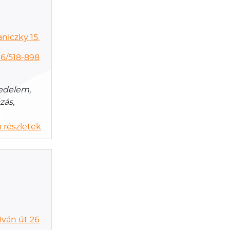
iczky 15.
6/518-898
kedelem,
zás,
 részletek
ván út 26