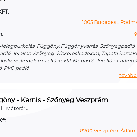
FT.
1065 Budapest, Podman
n:
9
 Melegburkolás, Függöny, Függönyvarrás, Szőnyegpadló,
dló- lerakás, Szőnyeg- kiskereskedelem, Tapéta keres
kiskereskedelem, Lakástextil, Műpadló- lerakás, Parkettá
ó, PVC padló
további
göny - Karnis - Szőnyeg Veszprém
l - Méteráru
Kft
8200 Veszprém, Ádám I