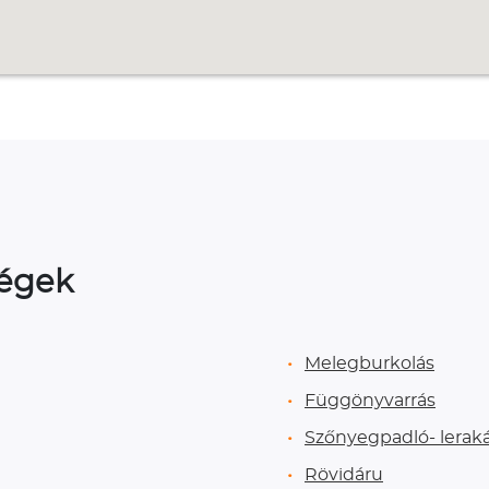
ségek
Melegburkolás
Függönyvarrás
Szőnyegpadló- lerak
Rövidáru