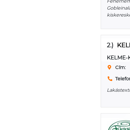
Fehérnemű
Gobleinal
kiskeresk
2.)
KEL
KELME-
Cím:
Telefo
Lakástext