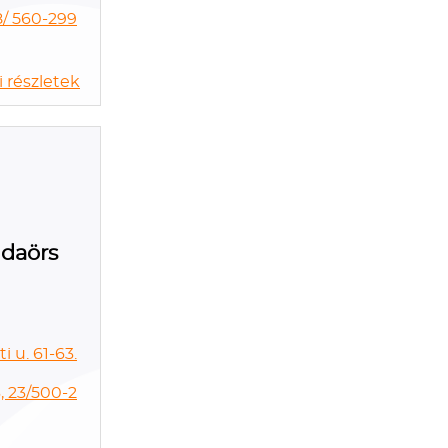
8/ 560-299
 részletek
udaörs
 u. 61-63.
, 23/500-2