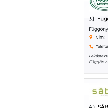
3.)
Füg
Függöny
Cím:
Telefo
Lakástext
Függöny-,
4.)
SÁ