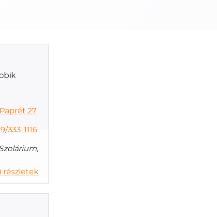
robik
Paprét 27.
9/333-1116
Szolárium,
 részletek