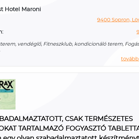
t Hotel Maroni
9400 Sopron, Lövé
n:
terem, vendéglő, Fitneszklub, kondicionáló terem, Fogász
további
BADALMAZTATOTT, CSAK TERMÉSZETES
KAT TARTALMAZÓ FOGYASZTÓ TABLETTA
 egy olyan szabadalmaztatott készítmény