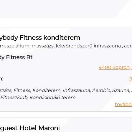
ybody Fitness konditerem
m, szolárium, masszázs, fekvőrendszerű infraszauna , ae
y Fitness Bt.
9400 Sopron, 
n:
9
ázs, Fitness, Konditerem, Infraszauna, Aerobic, Szauna, 
 Fitneszklub, kondicionáló terem
további
guest Hotel Maroni