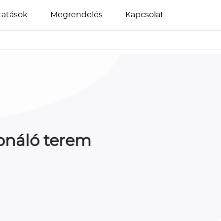
tatások
Megrendelés
Kapcsolat
ionáló terem