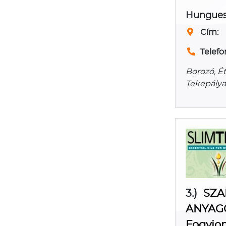
Hungues
Cím:
Telefo
Borozó, Ét
Tekepálya
3.)
SZA
ANYAGO
Fogyjon