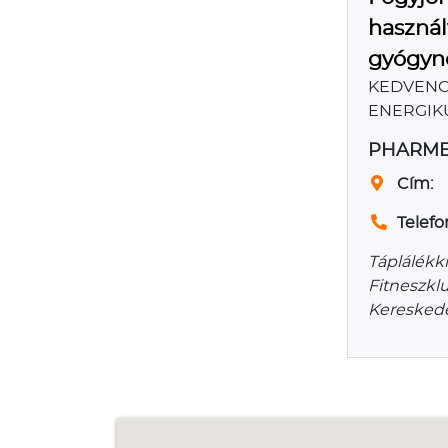
használ
gyógynö
KEDVENC 
ENERGIKU
PHARMES
Cím:
Telefo
Táplálékk
Fitneszkl
Kereskede