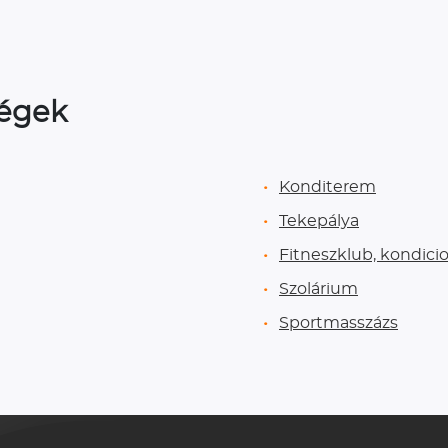
ségek
Konditerem
Tekepálya
Fitneszklub, kondici
Szolárium
Sportmasszázs