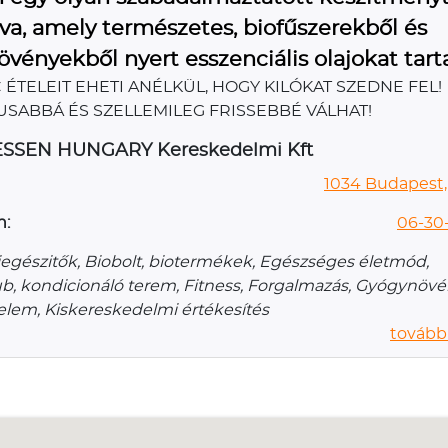
va, amely természetes, biofűszerekből és
vényekből nyert esszenciális olajokat tart
ÉTELEIT EHETI ANÉLKÜL, HOGY KILÓKAT SZEDNE FEL!
SABBÁ ÉS SZELLEMILEG FRISSEBBÉ VÁLHAT!
SEN HUNGARY Kereskedelmi Kft
1034 Budapest, 
n:
06-30
iegészitők, Biobolt, biotermékek, Egészséges életmód,
ub, kondicionáló terem, Fitness, Forgalmazás, Gyógynövé
lem, Kiskereskedelmi értékesítés
további