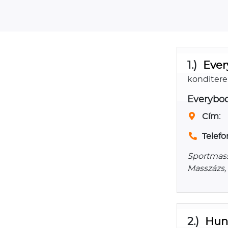
1.)
Ever
konditere
Everybod
Cím:
Telefo
Sportmassz
Masszázs,
2.)
Hun