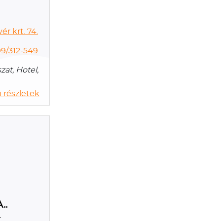
r krt. 74.
99/312-549
at, Hotel,
 részletek
..
t