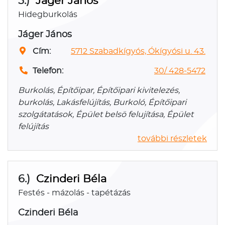
5.)
Jáger János
Hidegburkolás
Jáger János
Cím:
5712 Szabadkígyós, Ókígyósi u. 43.
Telefon:
30/ 428-5472
Burkolás, Építőipar, Építőipari kivitelezés,
burkolás, Lakásfelújítás, Burkoló, Építőipari
szolgátatások, Épület belsö felujítása, Épület
felújítás
további részletek
6.)
Czinderi Béla
Festés - mázolás - tapétázás
Czinderi Béla