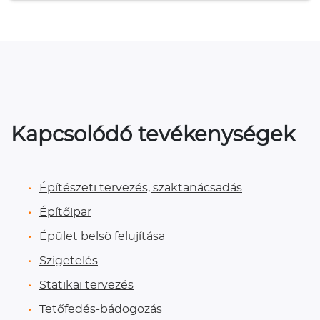
Kapcsolódó tevékenységek
Építészeti tervezés, szaktanácsadás
Építőipar
Épület belsö felujítása
Szigetelés
Statikai tervezés
Tetőfedés-bádogozás