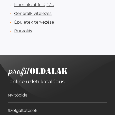
Homlokzat felújítás
Generálkivitelezés
Épületek tervezése
Burkolás
online üzleti katalógus
Nyitóoldal
Szolgáltatások