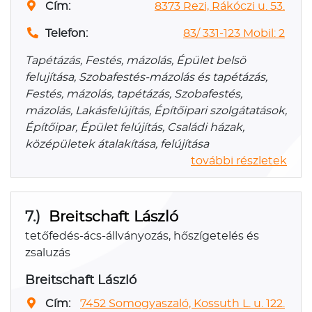
Cím:
8373 Rezi, Rákóczi u. 53.
Telefon:
83/ 331-123 Mobil: 2
Tapétázás, Festés, mázolás, Épület belsö
felujítása, Szobafestés-mázolás és tapétázás,
Festés, mázolás, tapétázás, Szobafestés,
mázolás, Lakásfelújítás, Építőipari szolgátatások,
Építőipar, Épület felújítás, Családi házak,
középületek átalakítása, felújítása
további részletek
7.)
Breitschaft László
tetőfedés-ács-állványozás, hőszígetelés és
zsaluzás
Breitschaft László
Cím:
7452 Somogyaszaló, Kossuth L. u. 122.