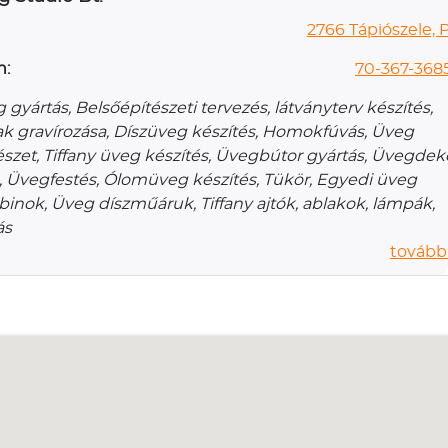
2766 Tápiószele, P
n:
70-367-368
gyártás, Belsőépítészeti tervezés, látványterv készítés,
ak gravírozása, Díszüveg készítés, Homokfúvás, Üveg
szet, Tiffany üveg készítés, Üvegbútor gyártás, Üvegdeko
 Üvegfestés, Ólomüveg készítés, Tükör, Egyedi üveg
inok, Üveg díszműáruk, Tiffany ajtók, ablakok, lámpák,
ás
további