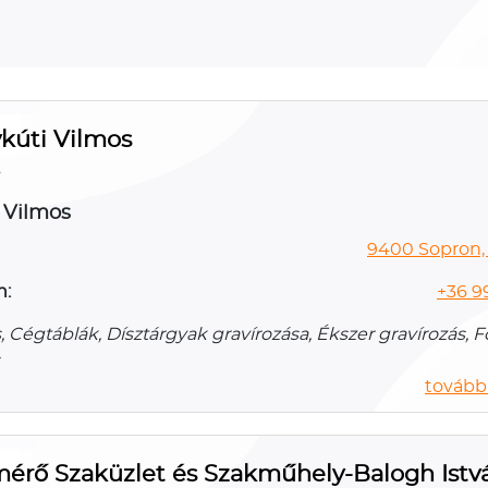
kúti Vilmos
s
 Vilmos
9400 Sopron, 
n:
+36 9
, Cégtáblák, Dísztárgyak gravírozása, Ékszer gravírozás, F
további
mérő Szaküzlet és Szakműhely-Balogh Istv