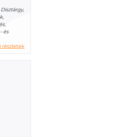
Dísztárgy,
k,
és,
- és
 részletek