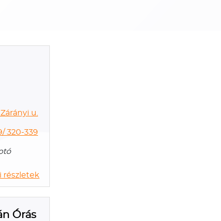
Zárányi u.
9/ 320-339
otó
 részletek
án Órás