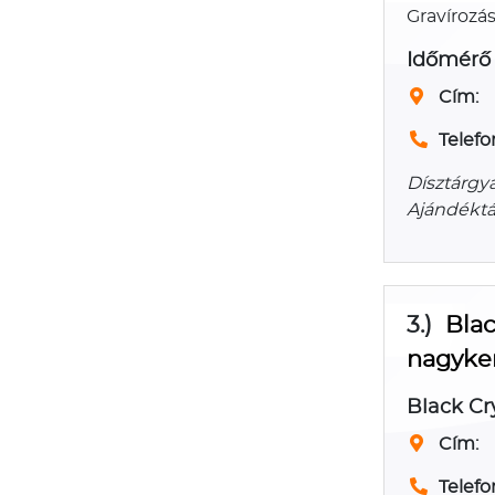
Gravírozás
Időmérő
Cím:
Telefo
Dísztárgya
Ajándéktá
3.)
Blac
nagyke
Black Cr
Cím:
Telefo