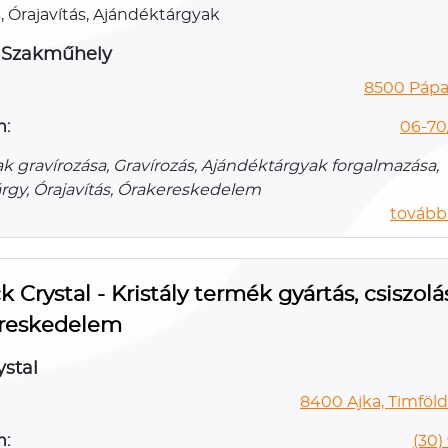
, Órajavítás, Ajándéktárgyak
 Szakműhely
8500 Pápa,
n:
06-70
k gravírozása, Gravírozás, Ajándéktárgyak forgalmazása,
rgy, Órajavítás, Órakereskedelem
további
k Crystal - Kristály termék gyártás, csiszolá
reskedelem
ystal
8400 Ajka, Timföldg
n:
(30)