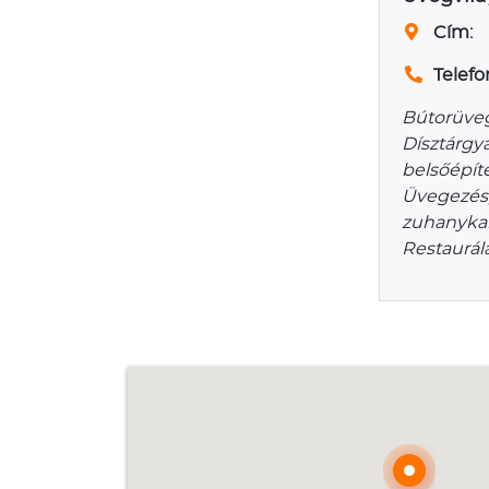
Cím:
Telefo
Bútorüveg 
Dísztárgy
belsőépíté
Üvegezés,
zuhanykab
Restaurál