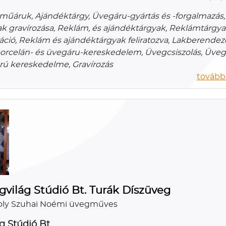
műáruk, Ajándéktárgy, Üvegáru-gyártás és -forgalmazás, 
ak gravírozása, Reklám, és ajándéktárgyak, Reklámtárgya
áció, Reklám és ajándéktárgyak feliratozva, Lakberendez
- porcelán- és üvegáru-kereskedelem, Üvegcsiszolás, Üveg
rú kereskedelme, Gravírozás
további
gvilág Stúdió Bt. Turák Díszüveg
roly Szuhai Noémi üvegműves
g Stúdió Bt.