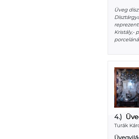
Üveg dísz
Dísztárgy
reprezent
Kristály,
porceláná
4.)
Üve
Turák Ká
Üvegvilá