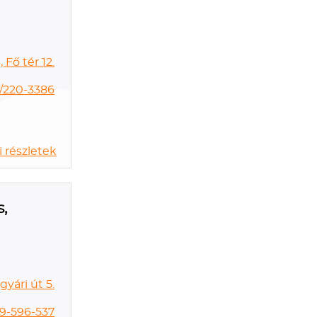
 Fő tér 12.
/220-3386
 részletek
s,
yári út 5.
 9-596-537