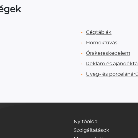
ségek
Cégtáblák
Homokfúvás
Órakereskedelem
Reklám és ajándéktár
Üveg- és porcelánár
Nyitóoldal
Szolgáltatások