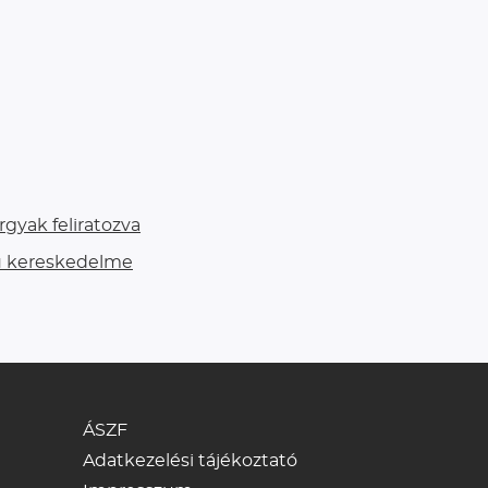
gyak feliratozva
ú kereskedelme
ÁSZF
Adatkezelési tájékoztató