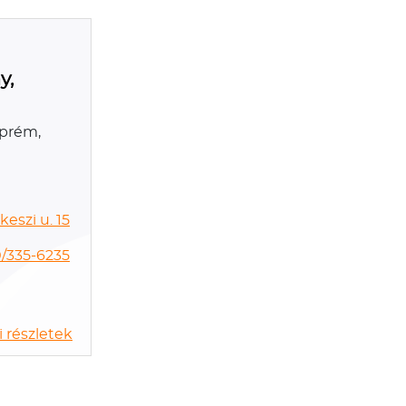
y,
zprém,
eszi u. 15
/335-6235
 részletek