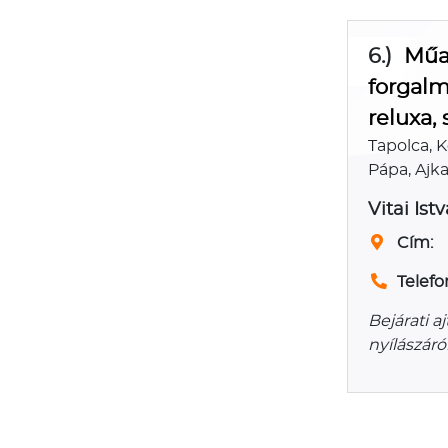
6.)
Műan
forgalm
reluxa,
Tapolca, 
Pápa, Ajk
Vitai Ist
Cím:
Telefo
Bejárati aj
nyílászár