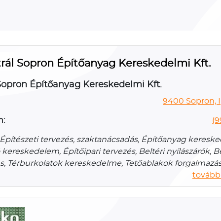
rál Sopron Építőanyag Kereskedelmi Kft.
Sopron Építőanyag Kereskedelmi Kft.
9400 Sopron, Ip
n:
(9
, Építészeti tervezés, szaktanácsadás, Építőanyag keresk
 kereskedelem, Építőipari tervezés, Beltéri nyílászárók, 
és, Térburkolatok kereskedelme, Tetőablakok forgalmazá
további