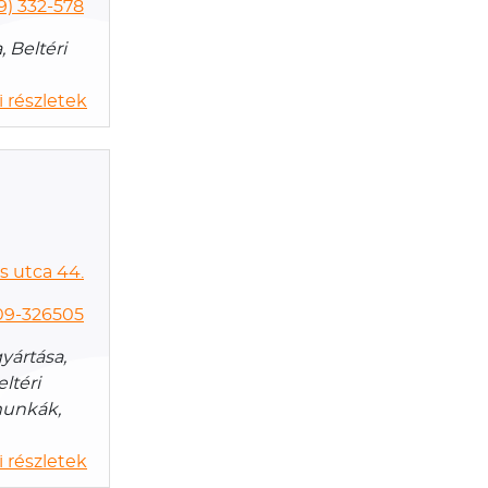
9) 332-578
 Beltéri
 részletek
s utca 44.
09-326505
gyártása,
eltéri
rmunkák,
 részletek