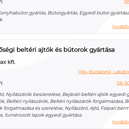
n:
(9
Konyhabútor gyártás, Bútorgyártás, Egyedi bútor gyártása,
k
további
ségi beltéri ajtók és bútorok gyártása
x kft.
1184 Budapest, Lakato
n:
06-3
jtó, Nyílászárók beszerelése, Bejárati-beltéri ajtók egyedi 
tók, Beltéri nyílászárók, Beltéri nyílászárók forgalmazása, B
k forgalmazása és szerelése, Nyílászáró, Ajtó, Faipari bé
s, furnérozott lapok egyedi gyártása
további