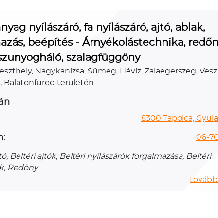
yag nyílászáró, fa nyílászáró, ajtó, ablak,
azás, beépítés - Árnyékolástechnika, redőn
 szunyogháló, szalagfüggöny
Keszthely, Nagykanizsa, Sümeg, Hévíz, Zalaegerszeg, Ves
a, Balatonfüred területén
ván
8300 Tapolca, Gyulak
n:
06-70
tó, Beltéri ajtók, Beltéri nyílászárók forgalmazása, Beltéri
ók, Redöny
további