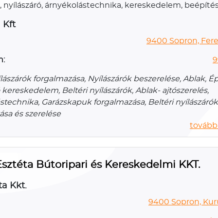
k, nyílászáró, árnyékolástechnika, kereskedelem, beépíté
 Kft
9400 Sopron, Fere
n:
9
ílászárók forgalmazása, Nyílászárók beszerelése, Ablak, Ép
 kereskedelem, Beltéri nyílászárók, Ablak- ajtószerelés,
stechnika, Garázskapuk forgalmazása, Beltéri nyílászárók
ása és szerelése
további
Esztéta Bútoripari és Kereskedelmi KKT.
ta Kkt.
9400 Sopron, Kuru