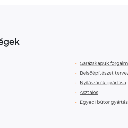
ségek
Garázskapuk forgalm
Belsőépítészet tervez
Nyílászárók gyártása
Asztalos
Egyedi bútor gyártás