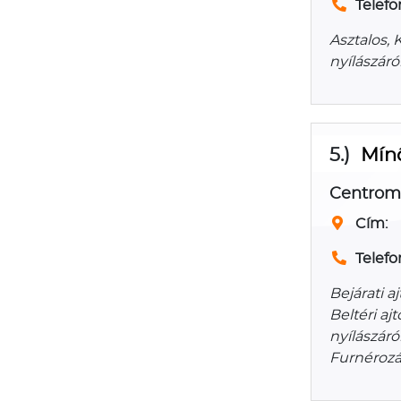
Telefo
Asztalos, 
nyílászáró
5.)
Mínő
Centroma
Cím:
Telefo
Bejárati a
Beltéri aj
nyílászáró
Furnérozá