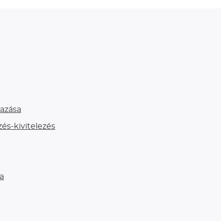
azása
és-kivitelezés
a