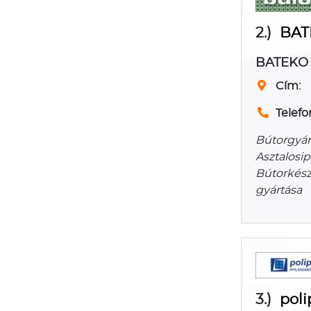
2.)
BATE
BATEKO A
Cím:
Telefo
Bútorgyárt
Asztalosip
Bútorkészí
gyártása
3.)
poli