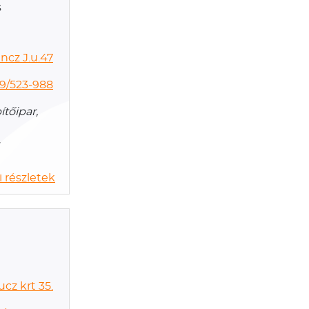
s
ncz J.u.47
9/523-988
ítőipar,
 részletek
cz krt 35.