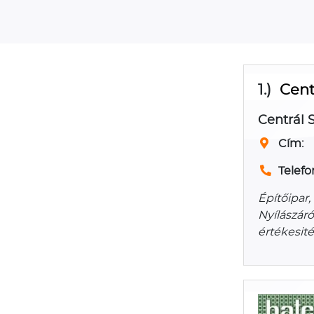
1.)
Cent
Centrál 
Cím:
Telefo
Építőipar
Nyílászáró
értékesit