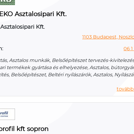
KO Asztalosipari Kft.
sztalosipari Kft.
1103 Budapest, Noszlo
n:
06 1
ás, Asztalos munkák, Belsőépítészet tervezés-kivitelezés
ari termékek gyártása és elhelyezése, Asztalos, bútorgyár
tés, Belsőépítészet, Beltéri nyílászárók, Asztalos, Nyílász
további
profil kft sopron