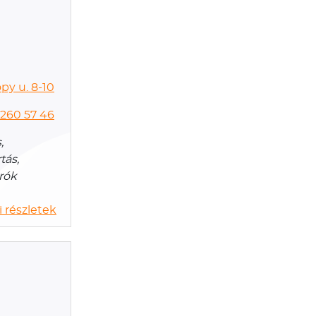
py u. 8-10
 260 57 46
,
tás,
árók
 részletek