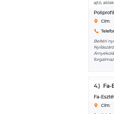
ajtó, abla
Poliprofil
Cím:
Telefo
Beltéri ny
Nyílászáró
Árnyékolá
forgalmaz
4.)
Fa-
Fa-Eszté
Cím: