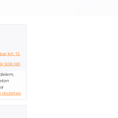
ar krt. 13.
9) 508 081
edelem,
Beton
sa
 részletek