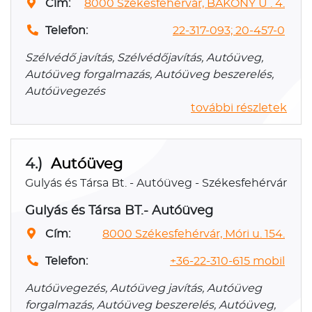
Cím:
8000 Székesfehérvár, BAKONY U . 4.
Telefon:
22-317-093; 20-457-0
Szélvédő javítás, Szélvédőjavítás, Autóüveg,
Autóüveg forgalmazás, Autóüveg beszerelés,
Autóüvegezés
további részletek
4.)
Autóüveg
Gulyás és Társa Bt. - Autóüveg - Székesfehérvár
Gulyás és Társa BT.- Autóüveg
Cím:
8000 Székesfehérvár, Móri u. 154.
Telefon:
+36-22-310-615 mobil
Autóüvegezés, Autóüveg javítás, Autóüveg
forgalmazás, Autóüveg beszerelés, Autóüveg,