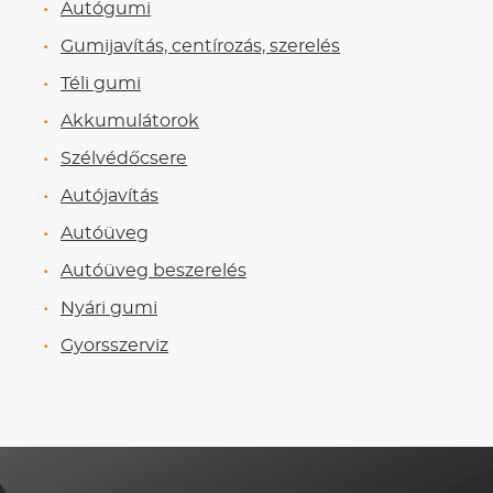
Autógumi
Gumijavítás, centírozás, szerelés
Téli gumi
Akkumulátorok
Szélvédőcsere
Autójavítás
Autóüveg
Autóüveg beszerelés
Nyári gumi
Gyorsszerviz