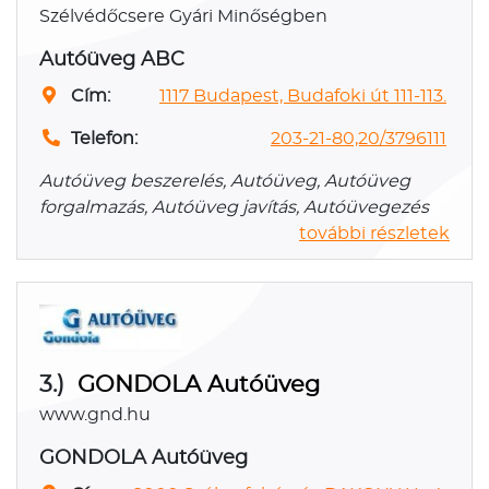
Szélvédőcsere Gyári Minőségben
Autóüveg ABC
Cím:
1117 Budapest, Budafoki út 111-113.
Telefon:
203-21-80,20/3796111
Autóüveg beszerelés, Autóüveg, Autóüveg
forgalmazás, Autóüveg javítás, Autóüvegezés
további részletek
3.)
GONDOLA Autóüveg
www.gnd.hu
GONDOLA Autóüveg