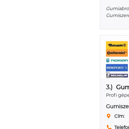
Gumiabron
Gumiszere
3.)
Gum
Profi gépe
Gumisze
Cím:
Telefo