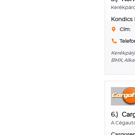
Kerékpáro
Kondics 
Cím:
Telefo
Kerékpárj
BMX, Alkat
6.)
Carg
A Cégaut
Cargoren