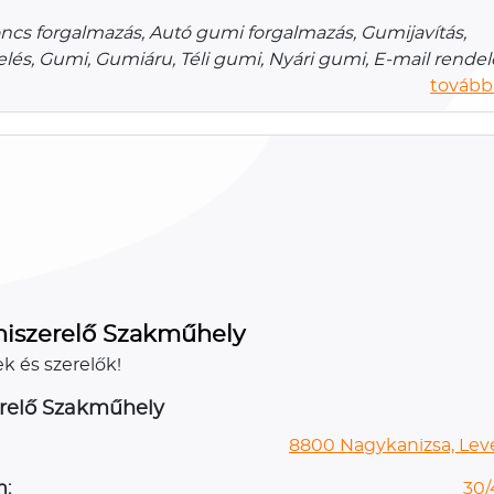
cs forgalmazás, Autó gumi forgalmazás, Gumijavítás,
lés, Gumi, Gumiáru, Téli gumi, Nyári gumi, E-mail rendel
további
iszerelő Szakműhely
k és szerelők!
relő Szakműhely
8800 Nagykanizsa, Leve
n:
30/