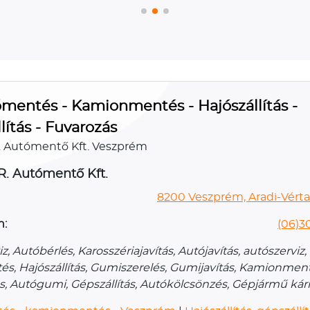
mentés - Kamionmentés - Hajószállítás -
lítás - Fuvarozás
.R. Autómentő Kft. Veszprém
.R. Autómentő Kft.
8200 Veszprém, Aradi-Vérta
n:
(06)30
z, Autóbérlés, Karosszériajavítás, Autójavítás, autószerviz,
s, Hajószállítás, Gumiszerelés, Gumijavítás, Kamionment
ás, Autógumi, Gépszállítás, Autókölcsönzés, Gépjármű ká