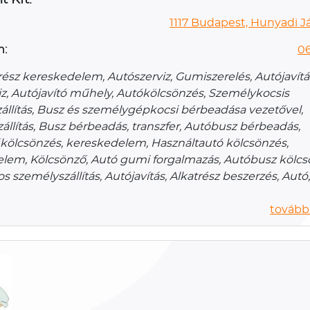
1117 Budapest, Hunyadi Já
n:
06
rész kereskedelem, Autószerviz, Gumiszerelés, Autójavítá
iz, Autójavító műhely, Autókölcsönzés, Személykocsis
állítás, Busz és személygépkocsi bérbeadása vezetővel,
állítás, Busz bérbeadás, transzfer, Autóbusz bérbeadás,
ölcsönzés, kereskedelem, Használtautó kölcsönzés,
lem, Kölcsönző, Autó gumi forgalmazás, Autóbusz kölcs
 személyszállítás, Autójavítás, Alkatrész beszerzés, Autó
további