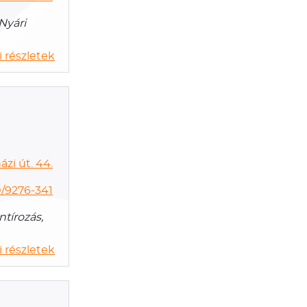
Nyári
 részletek
zi út. 44.
/9276-341
tírozás,
 részletek