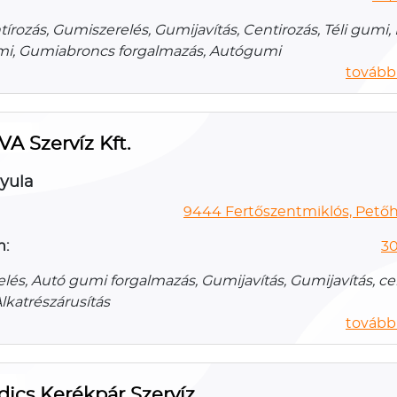
írozás, Gumiszerelés, Gumijavítás, Centirozás, Téli gumi, 
i, Gumiabroncs forgalmazás, Autógumi
további
A Szervíz Kft.
yula
9444 Fertőszentmiklós, Petőhá
n:
30
és, Autó gumi forgalmazás, Gumijavítás, Gumijavítás, cen
Alkatrészárusítás
további
ics Kerékpár Szervíz