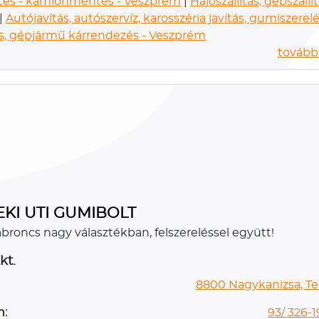
és - kamionmentés - Veszprém
|
Hajószállítás, gépszállít
|
Autójavítás, autószervíz, karosszéria javítás, gumiszerelé
s, gépjármű kárrendezés - Veszprém
további
EKI UTI GUMIBOLT
abroncs nagy választékban, felszereléssel együtt!
kt.
8800 Nagykanizsa, Tel
n:
93/ 326-1