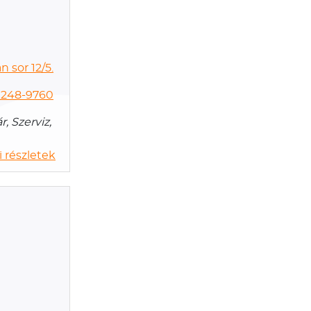
 sor 12/5.
 248-9760
, Szerviz,
 részletek