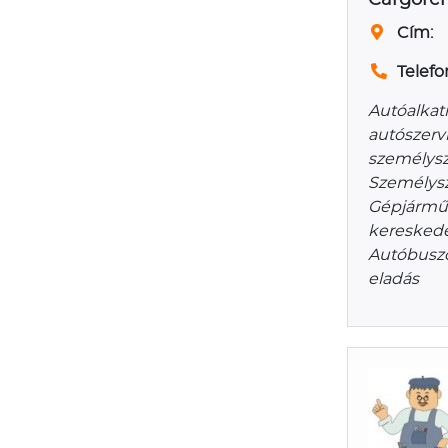
Cím:
Telefo
Autóalkat
autószerv
személysz
Személysz
Gépjárműk
kereskede
Autóbuszos
eladás