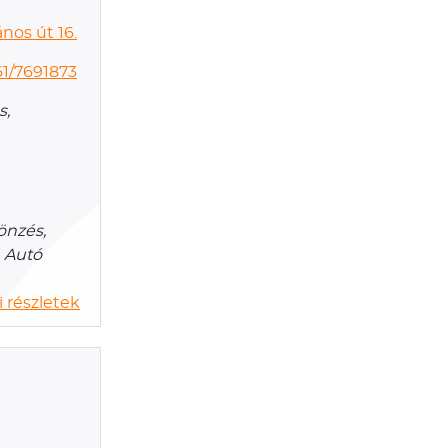
nos út 16.
1/7691873
s,
önzés,
, Autó
 részletek