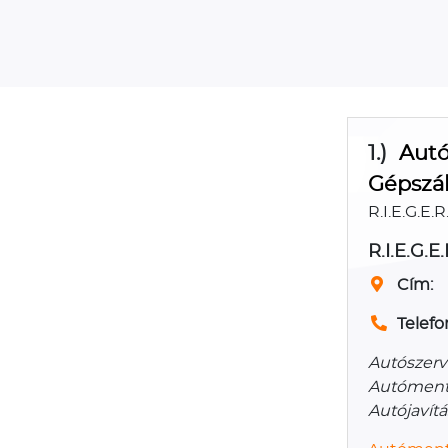
1.)
Autó
Gépszál
R.I.E.G.E
R.I.E.G.E
Cím:
Telefo
Autószervi
Autómenté
Autójavít