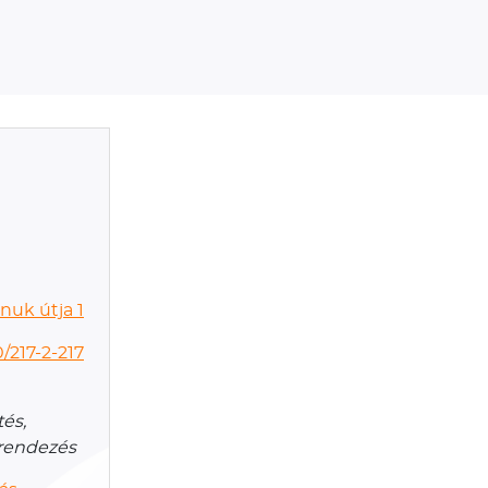
nuk útja 1
/217-2-217
és,
rrendezés