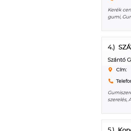
Kerék cent
gumi, Gum
4.)
SZÁV
Szántó G
Cím:
Telefo
Gumiszerel
szerelés, 
5.)
Kond