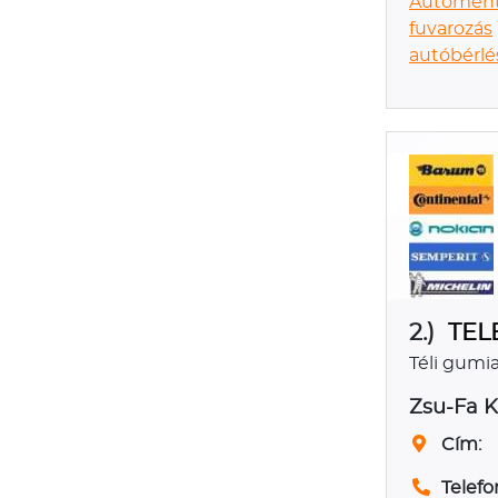
Autóment
fuvarozás
autóbérlé
2.)
TEL
Téli gumi
Zsu-Fa K
Cím:
Telefo