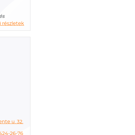
és
 részletek
nte u. 32.
424-26-76