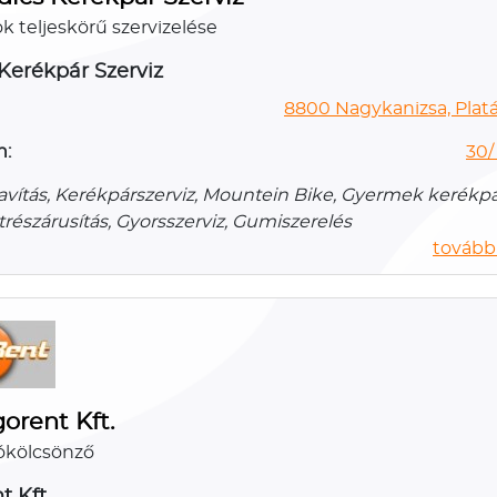
k teljeskörű szervizelése
Kerékpár Szerviz
8800 Nagykanizsa, Platán
n:
30/
avítás, Kerékpárszerviz, Mountein Bike, Gyermek kerékpár
részárusítás, Gyorsszerviz, Gumiszerelés
további
orent Kft.
ókölcsönző
t Kft.