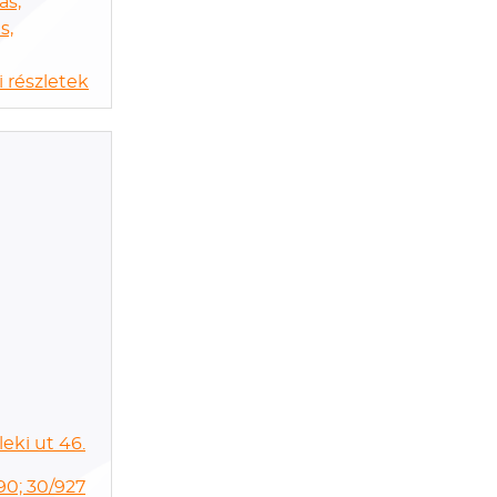
ás,
s,
 részletek
eki ut 46.
90; 30/927