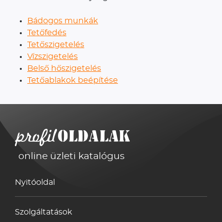
Bádogos munkák
Tetőfedés
Tetőszigetelés
Vízszigetelés
Belső hőszigetelés
Tetőablakok beépítése
online üzleti katalógus
Nyitóoldal
Szolgáltatások