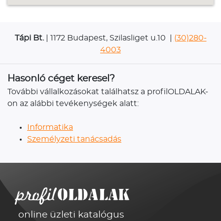
Tápi Bt.
| 1172 Budapest, Szilasliget u.10 |
(30)280-
4003
Hasonló céget keresel?
További vállalkozásokat találhatsz a profilOLDALAK-
on az alábbi tevékenységek alatt:
Informatika
Személyzeti tanácsadás
online üzleti katalógus