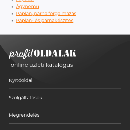
Ágynemű
Paplan, párna forgalmazás
Paplan- és párnakészítés
online üzleti katalógus
Nyitóoldal
Szolgáltatások
Megrendelés