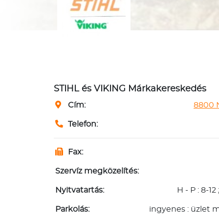
STIHL és VIKING Márkakereskedés
Cím:
8800 N
Telefon:
Fax:
Szervíz megközelítés:
Nyitvatartás:
H - P : 8-12
Parkolás:
ingyenes : üzlet mö