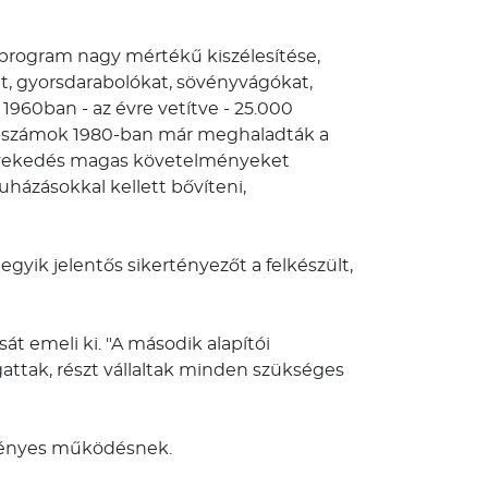
 program nagy mértékű kiszélesítése,
t, gyorsdarabolókat, sövényvágókat,
1960ban - az évre vetítve - 25.000
rabszámok 1980-ban már meghaladták a
omnövekedés magas követelményeket
házásokkal kellett bővíteni,
egyik jelentős sikertényezőt a felkészült,
sát emeli ki. "A második alapítói
ttak, részt vállaltak minden szükséges
edményes működésnek.