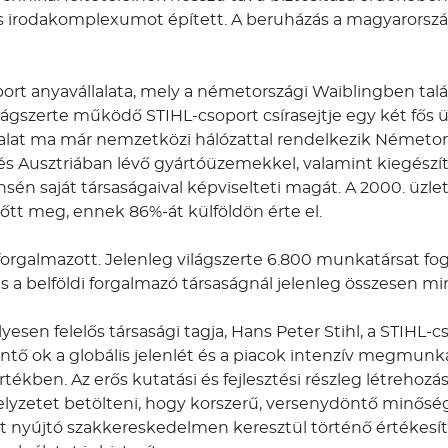
 irodakomplexumot épített. A beruházás a magyarorszá
rt anyavállalata, mely a németországi Waiblingben talá
ilágszerte működő STIHL-csoport csírasejtje egy két fős ü
llalat ma már nemzetközi hálózattal rendelkezik Németor
s Ausztriában lévő gyártóüzemekkel, valamint kiegészít
nsén saját társaságaival képviselteti magát. A 2000. üzle
őtt meg, ennek 86%-át külföldön érte el.
 forgalmazott. Jelenleg világszerte 6.800 munkatársat f
és a belföldi forgalmazó társaságnál jelenleg összesen m
lyesen felelős társasági tagja, Hans Peter Stihl, a STI
ntő ok a globális jelenlét és a piacok intenzív megmunká
tékben. Az erős kutatási és fejlesztési részleg létrehozása
elyzetet betölteni, hogy korszerű, versenydöntő minősé
izt nyújtó szakkereskedelmen keresztül történő értékesí