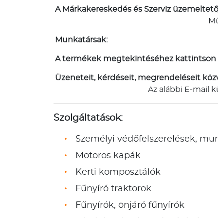
A Márkakereskedés és Szerviz üzemeltető
Mű
Munkatársak:
A termékek megtekintéséhez kattintson 
Üzeneteit, kérdéseit, megrendeléseit közv
Az alábbi E-mail k
Szolgáltatások:
Személyi védőfelszerelések, mu
Motoros kapák
Kerti komposztálók
Fűnyíró traktorok
Fűnyírók, önjáró fűnyírók