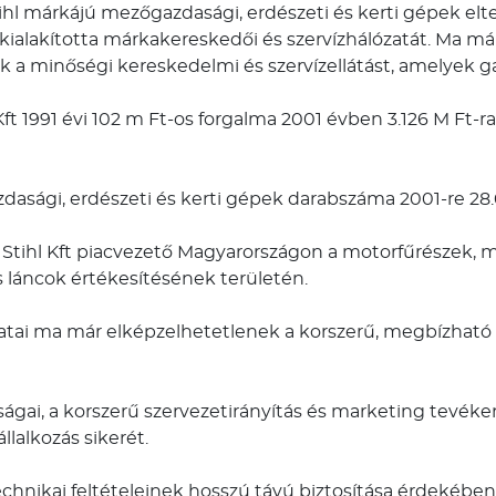
tihl márkájú mezőgazdasági, erdészeti és kerti gépek el
n kialakította márkakereskedői és szervízhálózatát. Ma m
k a minőségi kereskedelmi és szervízellátást, amelyek gar
Kft 1991 évi 102 m Ft-os forgalma 2001 évben 3.126 M Ft-r
azdasági, erdészeti és kerti gépek darabszáma 2001-re 
Stihl Kft piacvezető Magyarországon a motorfűrészek, mo
 láncok értékesítésének területén.
tai ma már elképzelhetetlenek a korszerű, megbízható 
gai, a korszerű szervezetirányítás és marketing tevéken
llalkozás sikerét.
nikai feltételeinek hosszú távú biztosítása érdekében 