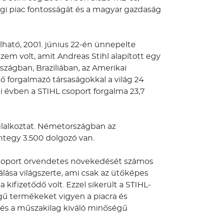
gi piac fontosságát és a magyar gazdaság
lható, 2001. június 22-én ünnepelte
zem volt, amit Andreas Stihl alapított egy
szágban, Braziliában, az Amerikai
ő forgalmazó társaságokkal a világ 24
ti évben a STIHL csoport forgalma 23,7
oglalkoztat. Németországban az
integy 3.500 dolgozó van.
HL-csoport örvendetes növekedését számos
lása világszerte, ami csak az ütőképes
 kifizetődő volt. Ezzel sikerült a STIHL-
gű termékeket vigyen a piacra és
tés a műszakilag kiváló minőségű