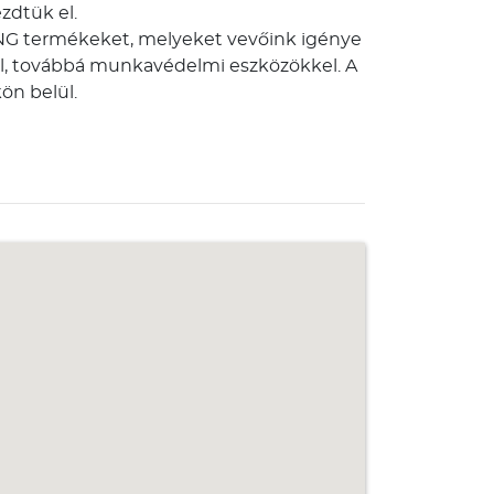
zdtük el.
NG termékeket, melyeket vevőink igénye
l, továbbá munkavédelmi eszközökkel. A
ön belül.