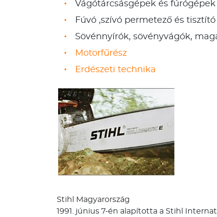
Vágótárcsásgépek és fúrógépek
Fúvó ,szívó permetező és tisztít
Sövénnyírók, sövényvágók, maga
Motorfűrész
Erdészeti technika
Stihl Magyarország
1991. június 7-én alapította a Stihl Inter