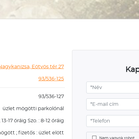
agykanizsa, Eötvös tér 27
Kap
93/536-125
93/536-127
üzlet mögötti parkolónál
 ; 13-17 óráig Szo. : 8-12 óráig
gött ; fizetős : üzlet elött
Nem vagyok robot.