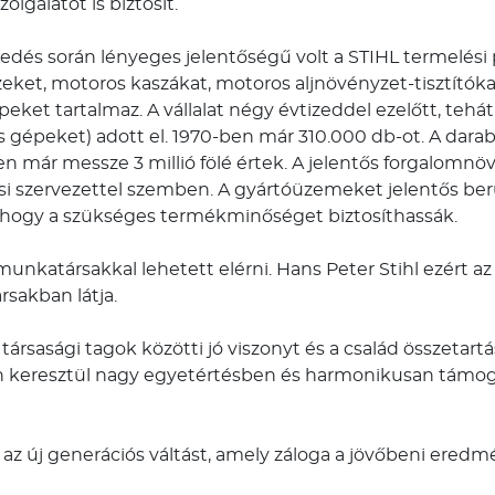
gálatot is biztosít.
kedés során lényeges jelentőségű volt a STIHL termelési
ket, motoros kaszákat, motoros aljnövényzet-tisztítóka
ket tartalmaz. A vállalat négy évtizeddel ezelőtt, tehát 
s gépeket) adott el. 1970-ben már 310.000 db-ot. A da
vben már messze 3 millió fölé értek. A jelentős forgal
ési szervezettel szemben. A gyártóüzemeket jelentős beru
ni, hogy a szükséges termékminőséget biztosíthassák.
unkatársakkal lehetett elérni. Hans Peter Stihl ezért az 
sakban látja.
társasági tagok közötti jó viszonyt és a család összetartá
n keresztül nagy egyetértésben és harmonikusan támoga
zt az új generációs váltást, amely záloga a jövőbeni er