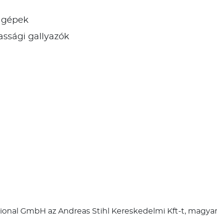
ó gépek
ssági gallyazók
national GmbH az Andreas Stihl Kereskedelmi Kft-t, magyaro