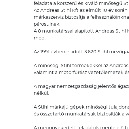
feladata a korszerű és kiváló minőségű S
Az Andreas Stihl Kft az elmúlt 10 év sorá
márkaszerviz biztosítja a felhasználóinkna
párosulnak.
A 8 munkatárssal alapított Andreas Stihl 
meg.
Az 1991 évben eladott 3.620 Stihl mezőg
A minőségi Stihl termékekkel az Andreas 
valamint a motorfűrész vezetőlemezek és
A magyar nemzetgazdaság jelentős ágaza
nélkül.
A Stihl márkájú gépek minőségi tulajdonsá
és összetartó munkatársak biztosítják a vá
A megnövekedett feladatok megfelelő tech