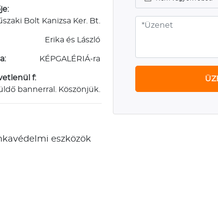
je:
szaki Bolt Kanizsa Ker. Bt.
Erika és László
a:
KÉPGALÉRIÁ-ra
etlenül f:
ÜZ
üldő bannerral. Köszönjük.
nkavédelmi eszközök