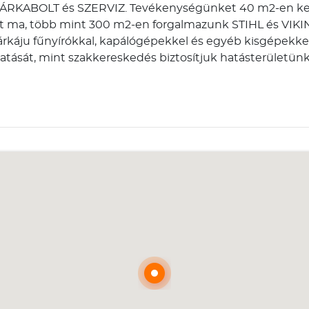
L MÁRKABOLT és SZERVIZ. Tevékenységünket 40 m2-en ke
t ma, több mint 300 m2-en forgalmazunk STIHL és VIKI
rkáju fűnyírókkal, kapálógépekkel és egyéb kisgépekke
atását, mint szakkereskedés biztosítjuk hatásterületünk