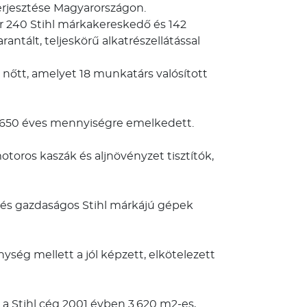
terjesztése Magyarországon.
ár 240 Stihl márkakereskedő és 142
antált, teljeskörű alkatrészellátással
a nőtt, amelyet 18 munkatárs valósított
28.650 éves mennyiségre emelkedett.
toros kaszák és aljnövényzet tisztítók,
és gazdaságos Stihl márkájú gépek
ység mellett a jól képzett, elkötelezett
a Stihl cég 2001 évben 3.620 m2-es,