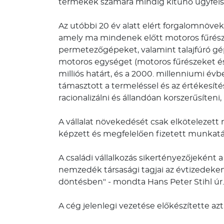
termékek számára mindig kitűnő ügyfélszol
Az utóbbi 20 év alatt elért forgalomnöve
amely ma mindenek előtt motoros fűrésze
permetezőgépeket, valamint talajfúró gépe
motoros egységet (motoros fűrészeket é
milliós határt, és a 2000. millenniumi é
támasztott a termeléssel és az értékesít
racionalizálni és állandóan korszerűsíte
A vállalat növekedését csak elkötelezett m
képzett és megfelelően fizetett munkatár
A családi vállalkozás sikertényezőjeként a 
nemzedék társasági tagjai az évtizedeke
döntésben" - mondta Hans Peter Stihl úr.
A cég jelenlegi vezetése előkészítette a