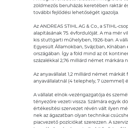
zöldmezős beruházás keretében raktár és
további fejlődési lehetőségét igazolja.
Az ANDREAS STIHL AG & Co., a STIHL-csopo
alapításának 75. évfordulóját. A ma mér v
kis stuttgarti műhelyben, 1926-ban. A vá
Egyesült Államokban, Svájcban, Kínában é
országában. Így a föld mind az öt kontine
százalékkal 2,76 milliárd német márkára n
Az anyavállalat 1,2 milliárd német márkát
anyavállalatnál (4 telephely, 7 üzemmel) 
A vállalat elnök-vezérigazgatója és szemé
tényezőre vezeti vissza. Számára egyik dö
értékesítési szervezet révén vált ilyen mér
nek az ágazatban olyan technikai csúcsh
piacvezető pozíciókat szerezzen. A szerv