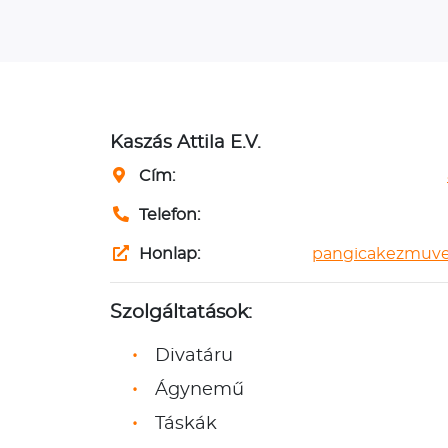
Kaszás Attila E.V.
Cím:
Telefon:
Honlap:
pangicakezmuve
Szolgáltatások:
Divatáru
Ágynemű
Táskák