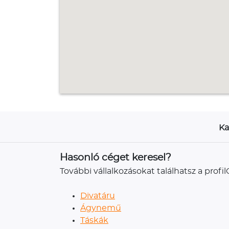
Ka
Hasonló céget keresel?
További vállalkozásokat találhatsz a prof
Divatáru
Ágynemű
Táskák