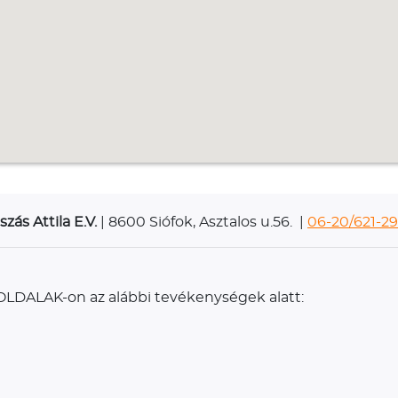
szás Attila E.V.
| 8600 Siófok, Asztalos u.56. |
06-20/621-2
ilOLDALAK-on az alábbi tevékenységek alatt: