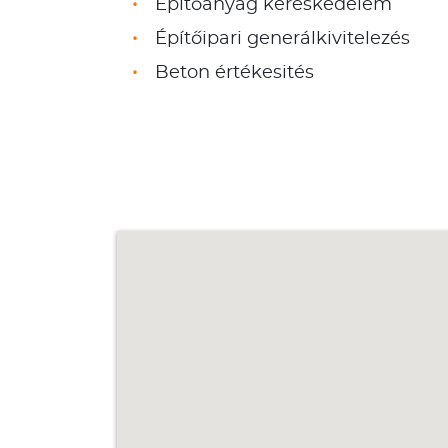
Építőanyag kereskedelem
Építőipari generálkivitelezés
Beton értékesités