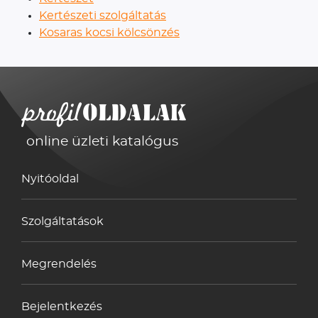
Kertészeti szolgáltatás
Kosaras kocsi kölcsönzés
online üzleti katalógus
Nyitóoldal
Szolgáltatások
Megrendelés
Bejelentkezés