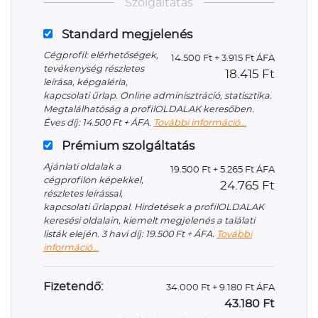
Szolgáltatás
Standard megjelenés
Cégprofil: elérhetőségek,
14.500 Ft + 3.915 Ft ÁFA
tevékenység részletes
18.415 Ft
leírása, képgaléria,
kapcsolati űrlap. Online adminisztráció, statisztika.
Megtalálhatóság a profilOLDALAK keresőben.
Éves díj: 14.500 Ft + ÁFA.
További információ...
Prémium szolgáltatás
Ajánlati oldalak a
19.500 Ft + 5.265 Ft ÁFA
cégprofilon képekkel,
24.765 Ft
részletes leírással,
kapcsolati űrlappal. Hirdetések a profilOLDALAK
keresési oldalain, kiemelt megjelenés a találati
listák elején. 3 havi díj: 19.500 Ft + ÁFA.
További
információ...
Fizetendő:
34.000 Ft + 9.180 Ft ÁFA
43.180 Ft