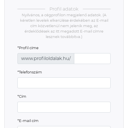
Profil adatok
Nyilvános, a cégprofilon megjelenő adatok. (A
kéretlen levelek elkerülése érdekében az E-mail
cím közvetlenül nem jelenik meg, az
érdeklődések az itt megadott E-mail címre
lesznek továbbítva.)
*Profil címe
www.profiloldalak.hu/
*Telefonszám
*Cím
*E-mail cím