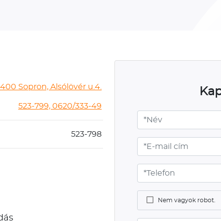
400 Sopron, Alsólövér u.4.
Kap
523-799, 0620/333-49
523-798
Nem vagyok robot.
dás