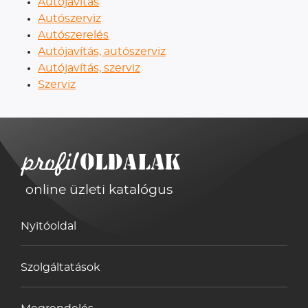
Autójavítás
Autószerviz
Autószerelés
Autójavítás, autószerviz
Autójavítás, szerviz
Szerviz
online üzleti katalógus
Nyitóoldal
Szolgáltatások