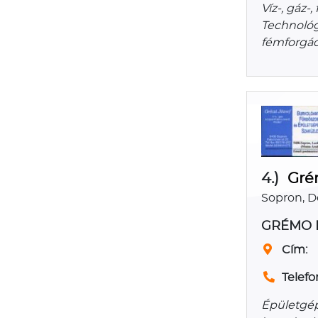
Víz-, gáz-
Technológi
fémforgác
4.)
Gré
Sopron, D
GRÉMO Ép
Cím:
Telefo
Épületgép