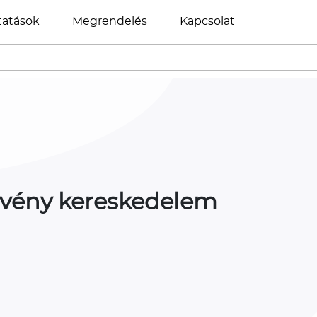
tatások
Megrendelés
Kapcsolat
relvény kereskedelem