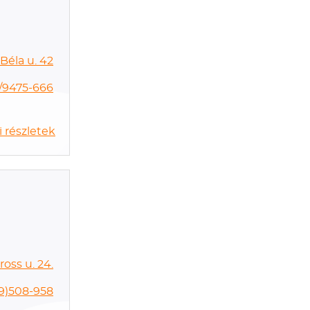
Béla u. 42
/9475-666
 részletek
oss u. 24.
9)508-958