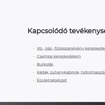
Kapcsolódó tevékeny
Víz-, gáz-, fűtésszerelvény keresked
Csempe kereskedelem
Burkolás
Kádak, zuhanykabinok, hidromasszá
Épületgépészet