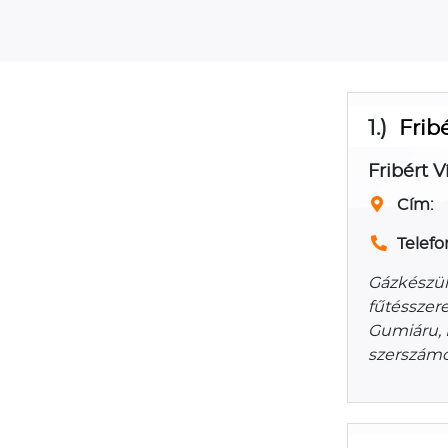
1.)
Frib
Fribért V
Cím:
Telefo
Gázkészül
fűtésszer
Gumiáru, 
szerszámo