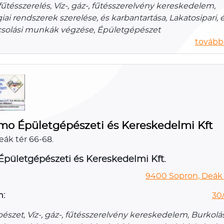
, fűtésszerelés, Víz-, gáz-, fűtésszerelvény kereskedelem,
ai rendszerek szerelése, és karbantartása, Lakatosipari, 
solási munkák végzése, Épületgépészet
további
mo Épületgépészeti és Kereskedelmi Kft
eák tér 66-68.
ületgépészeti és Kereskedelmi Kft.
9400 Sopron, Deák 
n:
30
észet, Víz-, gáz-, fűtésszerelvény kereskedelem, Burkol