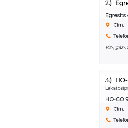
2.)
Egre
Egresits 
Cím:
Telefo
Víz-, gáz
3.)
HO-
Lakatosip
HO-GO 9
Cím:
Telefo