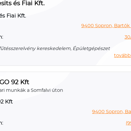
sits és Fiai Kft.
és Fiai Kft.
9400 Sopron, Bartók 
n:
30
-, fűtésszerelvény kereskedelem, Épületgépészet
további
GO 92 Kft
ari munkák a Somfalvi úton
2 Kft
9400 Sopron, Bar
n:
(9