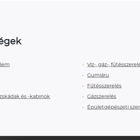
ségek
elem
Víz-, gáz-, fűtésszerel
Gumiáru
Fűtésszerelés
zskádak és -kabinok
Gázszerelés
Épületgépészeti sze