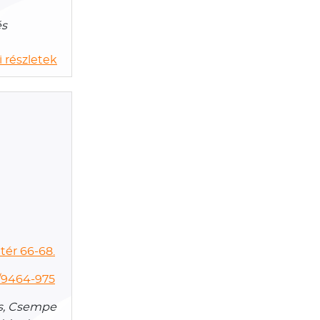
és
 részletek
tér 66-68.
/9464-975
ás, Csempe