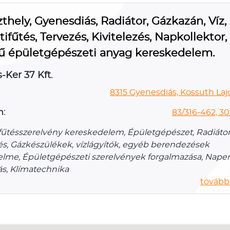
thely, Gyenesdiás, Radiátor, Gázkazán, Víz,
ifűtés, Tervezés, Kivitelezés, Napkollektor,
ű épületgépészeti anyag kereskedelem.
-Ker 37 Kft.
8315 Gyenesdiás, Kossuth Lajo
n:
83/316-462, 3
, fűtésszerelvény kereskedelem, Épületgépészet, Radiátor
és, Gázkészülékek, vízlágyítók, egyéb berendezések
lme, Épületgépészeti szerelvények forgalmazása, Nape
ás, Klímatechnika
további