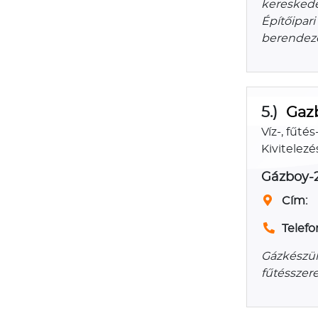
kereskede
Építőipari
berendezé
5.)
Gaz
Víz-, fűt
Kivitelezé
Gázboy-2
Cím:
Telefo
Gázkészül
fűtésszer