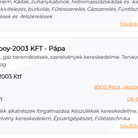
lem, Kádak, zuhanykabinok, hidromasszázskádak és -ka
 kivitelezés, burkolás, Fűtésszerelés, Gázszerelés, Fürdős
sek és -felszerelések
további
boy-2003 KFT - Pápa
és-, gáz berendezések, szerelvények kereskedelme. Tervez
sig
003 Ktf
8500 Pápa, Veszpr
n:
06-8
ék alkatrészek forgalmazása, Készülékek kereskedelme, Ví
elvény kereskedelem, Épületgépészet, Fűtéstechnika
további