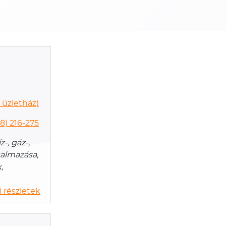
 üzletház)
88) 216-275
-, gáz-,
galmazása,
,
 részletek