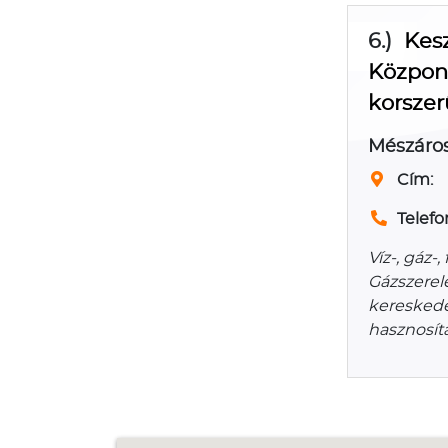
6.)
Kesz
Központ
korszer
Mészáros
Cím:
Telefo
Víz-, gáz-
Gázszerel
kereskede
hasznosít