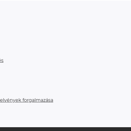
és
relvények forgalmazása