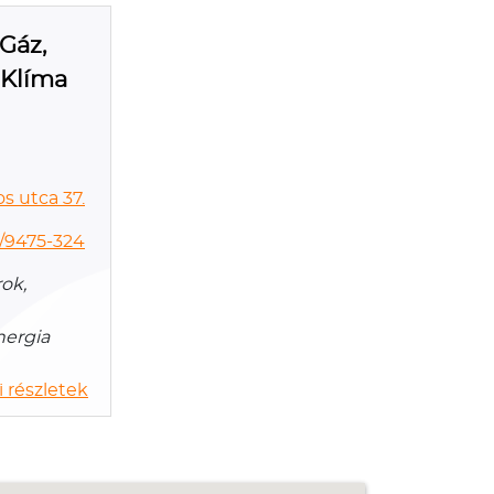
 Gáz,
 Klíma
s utca 37.
0/9475-324
ok,
nergia
 részletek