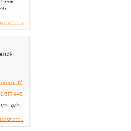
binok,
zoba-
 részletek
éstől-
émi út 17.
9/317-445
z-, gáz-,
 részletek