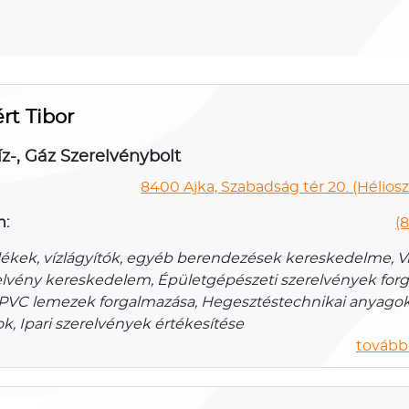
ért Tibor
íz-, Gáz Szerelvénybolt
8400 Ajka, Szabadság tér 20. (Héliosz
n:
(
ékek, vízlágyítók, egyéb berendezések kereskedelme, Víz
elvény kereskedelem, Épületgépészeti szerelvények for
PVC lemezek forgalmazása, Hegesztéstechnikai anyagok
k, Ipari szerelvények értékesítése
további