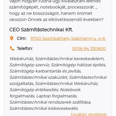
Vajon hogyan tudná úgy kiválasztani leendő
számítógépét, notebookját, processzorát...,
hogy az ne bosszúságot, hanem örömet
okozzon Önnek az elkövetkezendő években?
CEO Számítástechnikai Kft.
Cím:
9700 Szombathely, Széchenyi u. 4-6.
Telefon:
0036 94 330900
Webáruház, Számítástechnikai kereskedelem,
Számítógép szerviz, Számítógép hálózat építés,
Számítógép karbantartás és javítás,
Számítástechnikai szaküzlet, Számítástechnikai
szolgáltatás, Számítástechnikai Webáruház,
Számítógép értékesítés, Notebook
forgalmazás, Laptop forgalmazás,
Számítástechnikai rendszerek szállítása,
Számítástechnikai kiskereskedés
további részletek