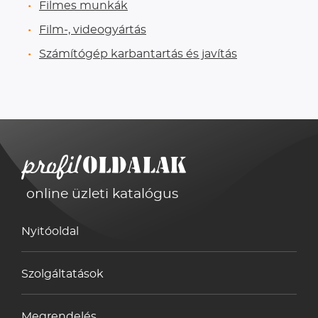
Filmes munkák
Film-, videogyártás
Számítógép karbantartás és javítás
online üzleti katalógus
Nyitóoldal
Szolgáltatások
Megrendelés