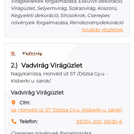
Virágkellékek forgalmazása, Esküvői dekoráció,
Virágüzlet, Selyemvirág, Szárazvirág, Koszorú,
Kegyeleti dekoráció, Sírcsokrok, Cserepes
növények forgalmazása, Rendezvénydekoráció
további részletek
2.)
Vadvirág Virágüzlet
Nagykanizsa, Honvéd út 57. /Dózsa Gy.u. -
Kisberki u. sarok/
Vadvirág Virágüzlet
Cím:
nizsa, Honvéd út 57. (Dózsa Gy.u.-Kisberki u. sarok)
Telefon:
93/314-330; 06/30-6
Cserepes növények forgalmazása,