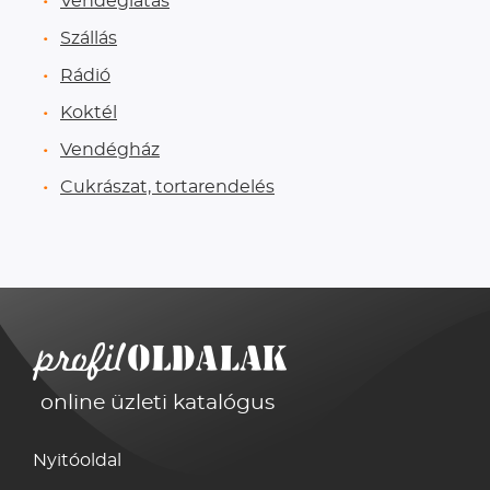
Vendéglátás
Szállás
Rádió
Koktél
Vendégház
Cukrászat, tortarendelés
online üzleti katalógus
Nyitóoldal