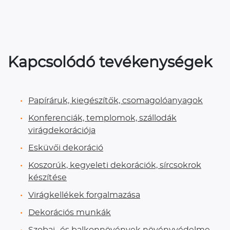
Kapcsolódó tevékenységek
Papíráruk, kiegészítők, csomagolóanyagok
Konferenciák, templomok, szállodák
virágdekorációja
Esküvői dekoráció
Koszorúk, kegyeleti dekorációk, sírcsokrok
készítése
Virágkellékek forgalmazása
Dekorációs munkák
Szobai- és balkonnövények növényvédelme