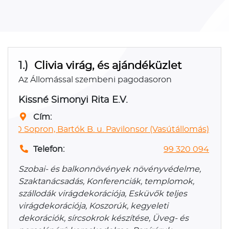
1.)
Clivia virág, és ajándéküzlet
Az Állomással szembeni pagodasoron
Kissné Simonyi Rita E.V.
Cím:
9400 Sopron, Bartók B. u. Pavilonsor (Vasútállomás)
Telefon:
99 320 094
Szobai- és balkonnövények növényvédelme,
Szaktanácsadás, Konferenciák, templomok,
szállodák virágdekorációja, Esküvők teljes
virágdekorációja, Koszorúk, kegyeleti
dekorációk, sírcsokrok készítése, Üveg- és