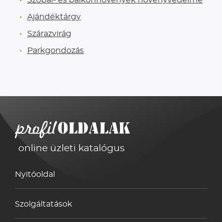
Ajándéktárgy
Szárazvirág
Parkgondozás
online üzleti katalógus
Nyitóoldal
Szolgáltatások