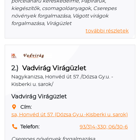
porcelánárú kereskedelme, Papíráruk,
kiegészítők, csomagolóanyagok, Cserepes
növények forgalmazása, Vágott virágok
forgalmazása, Virágüzlet
további részletek
2.)
Vadvirág Virágüzlet
Nagykanizsa, Honvéd út 57. /Dózsa Gy.u. -
Kisberki u. sarok/
Vadvirág Virágüzlet
Cím:
nizsa, Honvéd út 57. (Dózsa Gy.u.-Kisberki u. sarok)
Telefon:
93/314-330; 06/30-6
Cserepes növények forgalmazása,