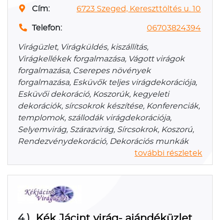
Cím:
6723 Szeged, Kereszttöltés u. 10
Telefon:
06703824394
Virágüzlet, Virágküldés, kiszállítás,
Virágkellékek forgalmazása, Vágott virágok
forgalmazása, Cserepes növények
forgalmazása, Esküvők teljes virágdekorációja,
Esküvői dekoráció, Koszorúk, kegyeleti
dekorációk, sírcsokrok készítése, Konferenciák,
templomok, szállodák virágdekorációja,
Selyemvirág, Szárazvirág, Sírcsokrok, Koszorú,
Rendezvénydekoráció, Dekorációs munkák
további részletek
4.)
Kék Jácint virág- ajándéküzlet