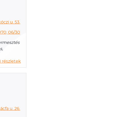
óczi u. 53.
70; 06/30
termesztés
s,
 részletek
cfa u. 26.