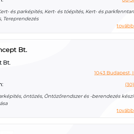
Kert- és parképités, Kert- és tóépítés, Kert- és parkfenntart
s, Tereprendezés
további
cept Bt.
 Bt.
1043 Budapest, Is
n:
(30
parképités, öntözés, Öntözőrendszer és -berendezés készí
ása
további