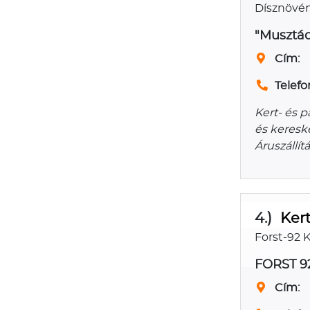
Dísznövén
"Musztács
Cím:
Telefo
Kert- és p
és keresk
Áruszállít
4.)
Ker
Forst-92 K
FORST 92
Cím: