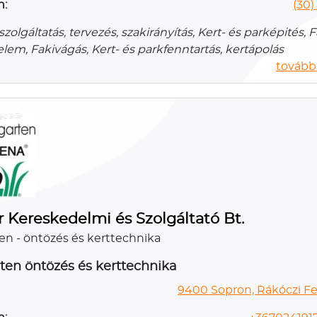
n:
(30
szolgáltatás, tervezés, szakirányítás, Kert- és parképités,
lem, Fakivágás, Kert- és parkfenntartás, kertápolás
további
 Kereskedelmi és Szolgáltató Bt.
n - öntözés és kerttechnika
en öntözés és kerttechnika
9400 Sopron, Rákóczi Fe