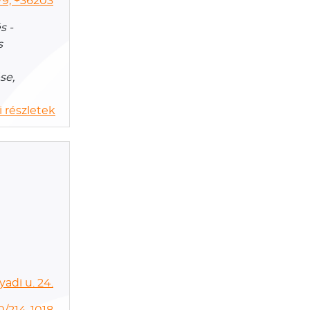
9, +36203
s -
s
se,
 részletek
adi u. 24.
0/214-1018