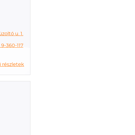
zoltó u. 1.
) 9-360-117
 részletek