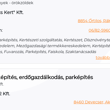
yek - örökzöldek
 Kert" Kft.
8854 Őrtilos, Rák
n:
06/82-5960
arképités, Kertészeti szolgáltatás, Kertészet, Dísznövény
edelem, Mezőgazdasági termékkereskedelem, Kertépíté
ás, Fuvarozás, Parképítés, Faiskola, Szaktanácsadás
további
tépítés, erdőgazdálkodás, parképítés
ft.
 Kft.
8460 Devecser, Aká