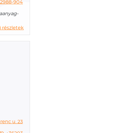
) 2988-904
 Faanyag-
 részletek
renc u. 23