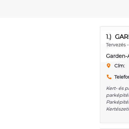
1.)
GARD
Tervezés -
Garden-A
Cím:
Telefo
Kert- és p
parképités
Parképíté
Kertészeti