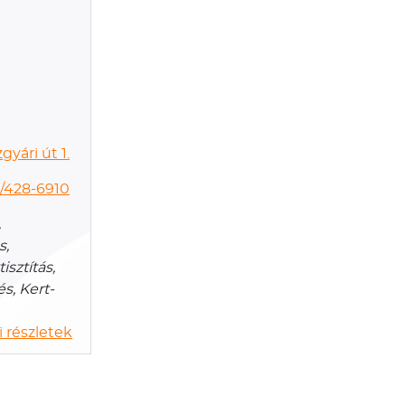
yári út 1.
/428-6910
,
s,
isztítás,
és, Kert-
 részletek