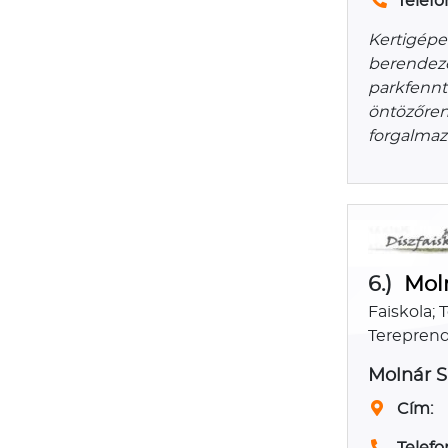
Telefo
Kertigépek
berendezés
parkfennt
öntözőren
forgalmaz
6.)
Moln
Faiskola; 
Tereprend
Molnár S
Cím:
Telefo