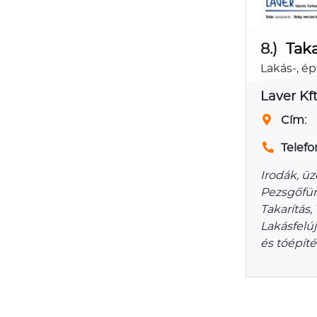
8.)
Taka
Lakás-, ép
Laver Kft
Cím:
Telefo
Irodák, üz
Pezsgőfürd
Takarítás,
Lakásfelúj
és tóépíté