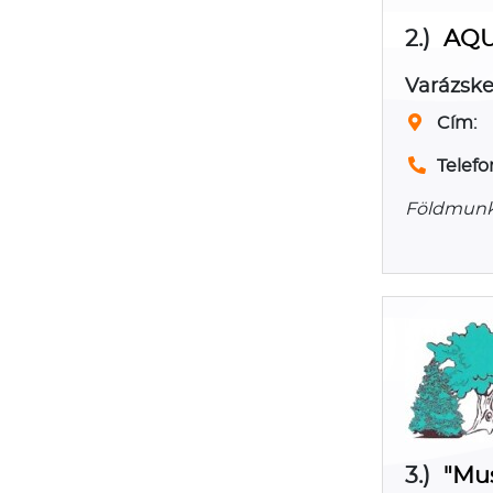
2.)
AQU
Varázske
Cím:
Telefo
Földmunka
3.)
"Mus