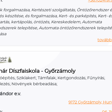
n:
+3670241917
 forgalmazása, Kertészeti szolgáltatás, Öntözőrendszer é
 készítése, és forgalmazása, Kert- és parképités, Kert- é
artás, kertápolás, öntözés, Kereskedelem, Automata
dszerek telepítése, Automata öntözőrendszerek telepíté
ása
további
ár Díszfaiskola - Győrzámoly
Tóépítés; Sziklakert; Támfalak; Kertgondozás; Fűnyírás;
ezés; Növények bérbeadása;
ándor e.v.
9172 Győrzámoly, Huny
n:
06-3