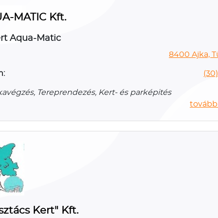
A-MATIC Kft.
rt Aqua-Matic
8400 Ajka, Tü
n:
(30
végzés, Tereprendezés, Kert- és parképités
további
ztács Kert" Kft.