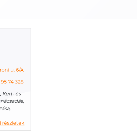
oni u. 6/A
 95 74 328
, Kert- és
anácsadás,
zása,
 részletek