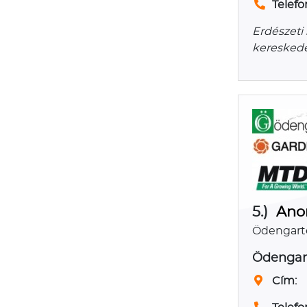
Telefo
Erdészeti 
kereskede
5.)
Anor
Ödengarte
Ödengart
Cím: