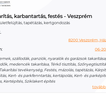
rítás, karbantartás, festés - Veszprém
ületfelújítás, tapétázás, kertgondozás
.
8200 Veszprém, Házg
n:
06-20
emek, szállodák, panziók, nyaralók és garázsok takarítása
ők, medencék takarítása, Térkő tisztítás, Szőnyegtisztítá
 Takarítási tevékenység, Festés, mázolás, tapétázás, Kárpitt
ítás, Kert- és parkfenntartás, kertápolás, Kert- és parképit
s, Kertépítés, Sziklakert építés
további