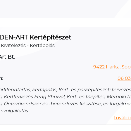
EN-ART Kertépítészet
 Kivitelezés - Kertápolás
rt Bt.
9422 Harka, Sopr
n:
06 03
arkfenntartás, kertápolás, Kert- és parképítészeti tervezés
, Kerttervezés Feng Shuival, Kert- és tóépítés, Mérnöki t
s, Öntözőrendszer és -berendezés készítése, és forgalma
 szolgáltatás
további