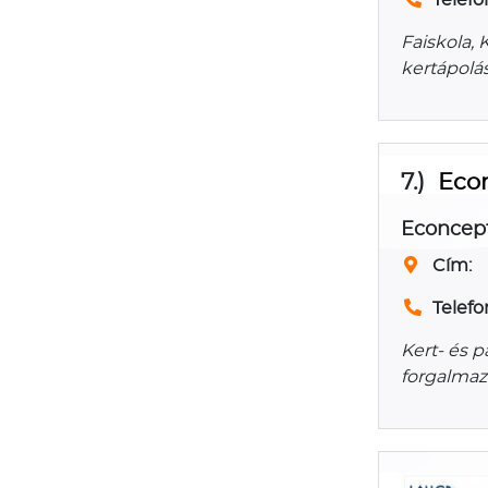
Faiskola, 
kertápolá
7.)
Econ
Econcept
Cím:
Telefo
Kert- és 
forgalmaz