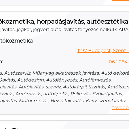
kozmetika, horpadásjavítás, autóesztétika
avítás, jégkár, jégvert autó javítás fényezés nélkül GAR
utókozmetika
1237 Budapest, Szent L
n:
06 1 284-
s, Autószerviz, Műanyag alkatrészek javítása, Autó dekorá
avítás, Autódesign, Autófényezés, Autófényezés,
ajavítás, Autójavítás, szerviz, Autókárpit tisztítás, Autókoz
vítás, Autómosás, autóápolás, Polírozás, Szövetjavítás,
ajavítás, Motor mosás, Belső takarítás, Karosszérialakatos
további