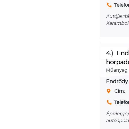
Telefo
Autójavítá
Karambolos
4.)
End
horpadá
Műanyag h
Endrődy é
Cím:
Telefo
Épületgépé
autóápolá