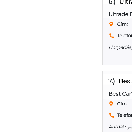
6.)
Ultr
Ultrade B
Cím:
Telefo
Horpadásj
7.)
Best
Best Car
Cím:
Telefo
Autófényez