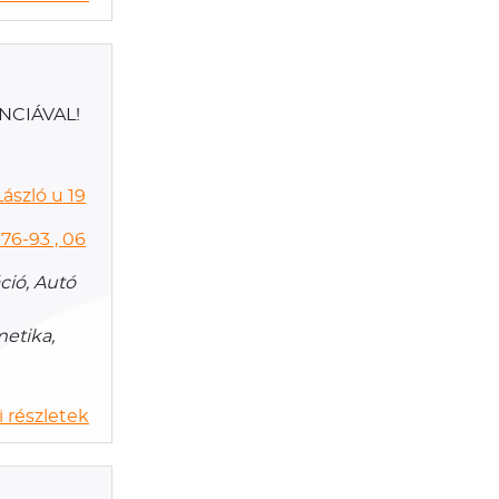
ANCIÁVAL!
ászló u 19
76-93 , 06
ció, Autó
metika,
 részletek