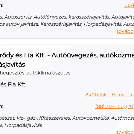
n:
06-
s, Autószerviz, Autófényezés, karosszériajavítás, Autójavítás
 autók javítása, Karosszériajavítás, Horpadásjavítás, Au
további
rődy és Fia Kft. - Autóüvegezés, autókozme
sjavítás
egesztés, autóklíma tisztítás
s Fia Kft.
8400 Ajka, Hunyadi J
n:
(88) 213-450, (2
szet, Víz-, gáz-, fűtésszerelés, Autókozmetika, Autómosá
s, Horpadásjavítás
további