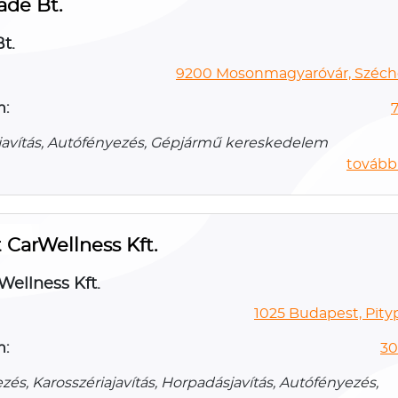
ade Bt.
t.
9200 Mosonmagyaróvár, Széchen
n:
7
avítás, Autófényezés, Gépjármű kereskedelem
további
 CarWellness Kft.
Wellness Kft.
1025 Budapest, Pityp
n:
30
és, Karosszériajavítás, Horpadásjavítás, Autófényezés,