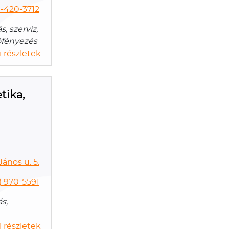
1-420-3712
, szerviz,
tófényezés
 részletek
tika,
ános u. 5.
0) 970-5591
s,
 részletek