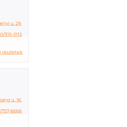
yi u. 29.
0/315-3113
 részletek
ang u. 16.
/757-6666