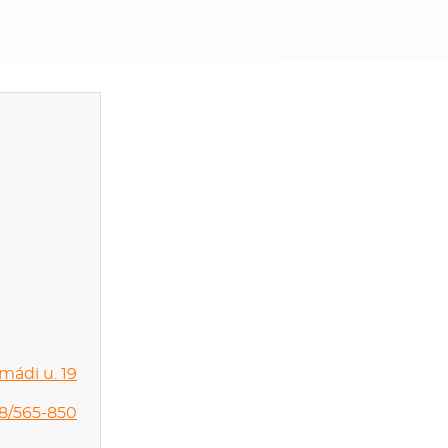
mádi u. 19
8/565-850