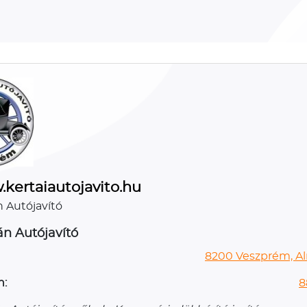
kertaiautojavito.hu
n Autójavító
án Autójavító
8200 Veszprém, Al
n:
8