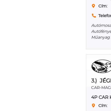
Cím:
Telefo
Autómosás
Autófényez
Műanyag J
3.)
JÉG
CAR-MAGIC
4P CAR 
Cím: