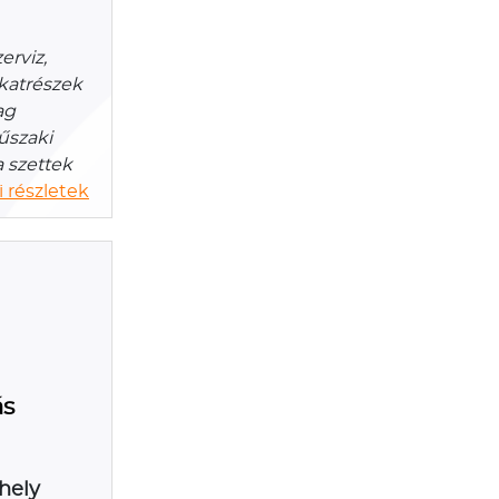
erviz,
lkatrészek
ag
űszaki
a szettek
 részletek
ás
hely