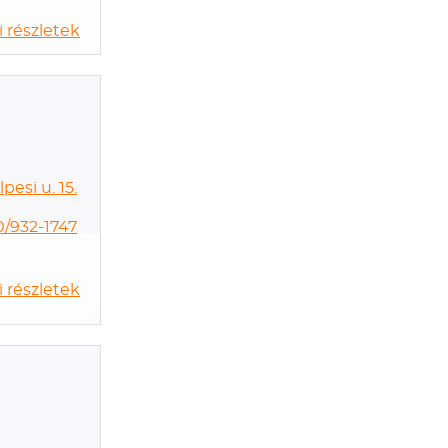
 részletek
pesi u. 15.
0/932-1747
 részletek