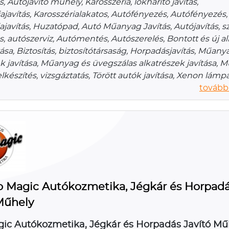
s, Autójavító műhely, Karosszéria, lökhárító javítás,
ajavítás, Karosszérialakatos, Autófényezés, Autófényezés,
ajavítás, Huzatópad, Autó Műanyag Javítás, Autójavítás, sz
s, autószerviz, Autómentés, Autószerelés, Bontott és új a
sa, Biztosítás, biztosítótársaság, Horpadásjavítás, Műany
k javítása, Műanyag és üvegszálas alkatrészek javítása, M
elkészítés, vizsgáztatás, Törött autók javítása, Xenon lámp
további
o Magic Autókozmetika, Jégkár és Horpad
Műhely
ic Autókozmetika, Jégkár és Horpadás Javító Mű