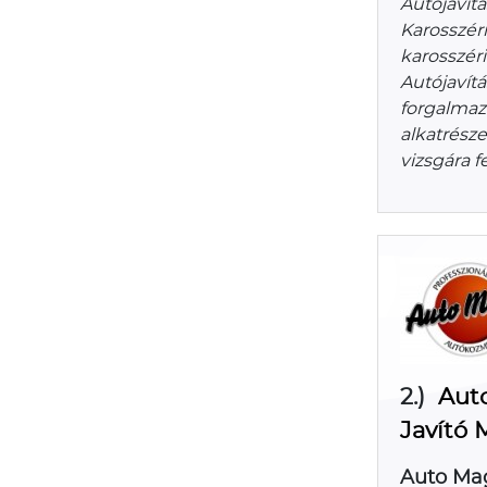
Autójavítá
Karosszéri
karosszéri
Autójavítá
forgalmazá
alkatrésze
vizsgára f
2.)
Aut
Javító 
Auto Mag