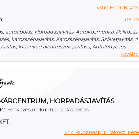
3300 Eger, Kisass
n:
06 70
, autóápolás, Horpadásjavítás, Autókozmetika, Polírozás,
és, karosszériajavítás, Karosszériajavítás, Szövetjavítás, 
avítás, Műanyag alkatrészek javítása, Autófényezés
további
KÁRCENTRUM, HORPADÁSJAVÍTÁS
: Fényezés nélküli horpadásjavítás
KFT.
1214 Budapest, II. Rákóczi Fere