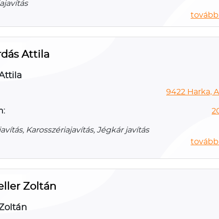
ajavítás
további
dás Attila
Attila
9422 Harka, Al
n:
2
vítás, Karosszériajavítás, Jégkár javítás
további
ller Zoltán
 Zoltán