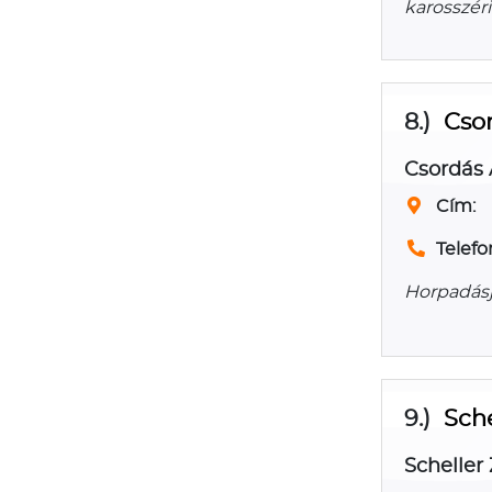
karosszéri
8.)
Csor
Csordás 
Cím:
Telefo
Horpadásja
9.)
Sche
Scheller