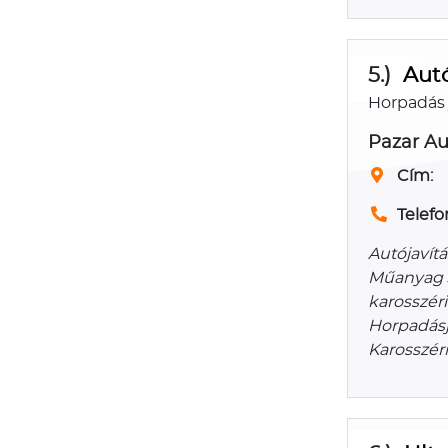
5.)
Autó
Horpadás j
Pazar A
Cím:
Telefo
Autójavítá
Műanyag J
karosszéri
Horpadásja
Karosszéri