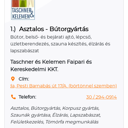
1.)
Asztalos - Bútorgyártás
Bútor, belső- és bejárati ajtó, lépcső,
üzletberendezés, szauna készítés, élzárás és
lapszabászat
Taschner és Kelemen Faipari és
Kereskedelmi KKT.
Cím:
őhida, Pesti Barnabás út 17/A. (börtönnel szemben)
Telefon:
30 / 294-0914
Asztalos, Bútorgyártás, Korpusz gyártás,
Szaunák gyártása, Élzárás, Lapszabászat,
Felületkezelés, Tömörfa megmunkálás