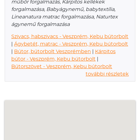
műbőr forgalmazás, Kárpitos kellékek
forgalmazása, Babyágynemű, babytextília,
Lineanatura matrac forgalmazása, Naturtex
ágynemű forgalmazása
Szivacs, habszivacs - Veszprém, Kebu bútorbolt
|
Ágybetét, matrac - Veszprém, Kebu bútorbolt
|
Bútor, bútorbolt Veszprémben
|
Kárpitos
bútor - Veszprém, Kebu bútorbolt
|
Bútorszövet - Veszprém, Kebu bútorbolt
további részletek