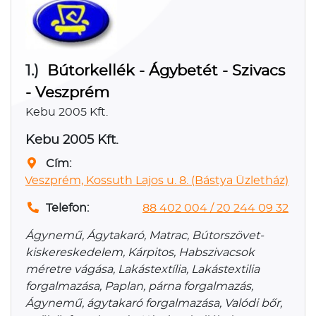
1.)
Bútorkellék - Ágybetét - Szivacs
- Veszprém
Kebu 2005 Kft.
Kebu 2005 Kft.
Cím:
200 Veszprém, Kossuth Lajos u. 8. (Bástya Üzletház)
Telefon:
88 402 004 / 20 244 09 32
Ágynemű, Ágytakaró, Matrac, Bútorszövet-
kiskereskedelem, Kárpitos, Habszivacsok
méretre vágása, Lakástextília, Lakástextilia
forgalmazása, Paplan, párna forgalmazás,
Ágynemű, ágytakaró forgalmazása, Valódi bőr,