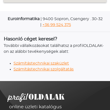
Euroinformatika
| 9400 Sopron, Csengery . 30-32
|
+36 99 524 375
Hasonló céget keresel?
További vállalkozásokat találhatsz a profilOLDALAK-
on az alábbi tevékenységek alatt:
Számítástechnikai szaküzlet
Számítástechnikai szolgáltatás
online üzleti katalógus