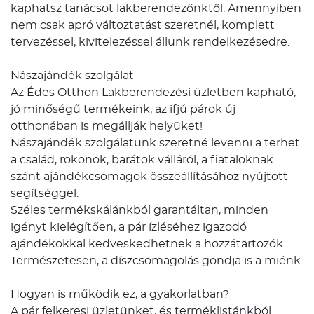
kaphatsz tanácsot lakberendezőnktől. Amennyiben
nem csak apró változtatást szeretnél, komplett
tervezéssel, kivitelezéssel állunk rendelkezésedre.
Nászajándék szolgálat
Az Édes Otthon Lakberendezési üzletben kapható,
jó minőségű termékeink, az ifjú párok új
otthonában is megállják helyüket!
Nászajándék szolgálatunk szeretné levenni a terhet
a család, rokonok, barátok válláról, a fiataloknak
szánt ajándékcsomagok összeállításához nyújtott
segítséggel.
Széles termékskálánkból garantáltan, minden
igényt kielégítően, a pár ízléséhez igazodó
ajándékokkal kedveskedhetnek a hozzátartozók.
Természetesen, a díszcsomagolás gondja is a miénk.
Hogyan is működik ez, a gyakorlatban?
A pár felkeresi üzletünket, és terméklistánkból