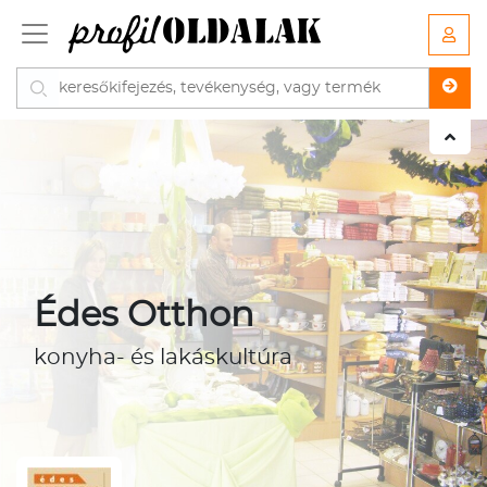
Édes Otthon
konyha- és lakáskultúra