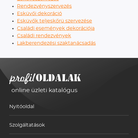
Rendezvényszervezés
Esküvői dekoráció
Esküvők teljeskőrü szervezése
Családi események dekorációja
Családi rendezvények
Lakberendezési szaktanácsadás
online üzleti katalógus
Nyitóoldal
Szolgáltatások