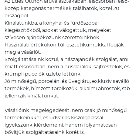
Az Édes Otthon áruválasztékában, elsősorban felső-
közép kategóriás termékek találhatók, közel 20
országból.
Kínálatunkba, a konyhai és fürdőszobai
kiegészítőkből, azokat válogattuk, melyeket
szívesen ajándékozunk szeretteinknek.
Használati értékükön túl, esztétikumukkal fogják
meg a vásárlót.
Szolgáltatásaink közül, a nászajándék szolgálat, ami
miatt elsősorban, nem a húsdarálók, sajtreszelők, és
krumpli pucolók üzlete lettünk.
Jó minőségű, porcelán, és üveg áru, exkluzív saválló
termékek, hímzett törölközők, alkalmi abroszok, stb.
jellemzik kínálatunkat.
Vásárlóink megelégedését, nem csak jó minőségű
termékeinkkel, és udvarias kiszolgálással
igyekszünk kiérdemelni, hanem folyamatosan
bővítjük szolgáltatásaink körét is.