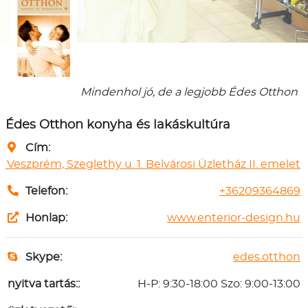
Mindenhol jó, de a legjobb Édes Otthon
Édes Otthon konyha és lakáskultúra
Cím:
 Veszprém, Szeglethy u. 1. Belvárosi Üzletház II. emelet
Telefon:
+36209364869
Honlap:
www.enterior-design.hu
Skype:
edes.otthon
nyitva tartás::
H-P: 9:30-18:00 Szo: 9:00-13:00