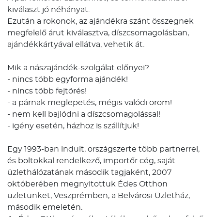
kiválaszt jó néhányat.
Ezután a rokonok, az ajándékra szánt összegnek
megfelelő árut kiválasztva, díszcsomagolásban,
ajándékkártyával ellátva, vehetik át.
Mik a nászajándék-szolgálat előnyei?
- nincs több egyforma ajándék!
- nincs több fejtörés!
- a párnak meglepetés, mégis valódi öröm!
- nem kell bajlódni a díszcsomagolással!
- igény esetén, házhoz is szállítjuk!
Egy 1993-ban indult, országszerte több partnerrel,
és boltokkal rendelkező, importőr cég, saját
üzlethálózatának második tagjaként, 2007
októberében megnyitottuk Édes Otthon
üzletünket, Veszprémben, a Belvárosi Üzletház,
második emeletén.