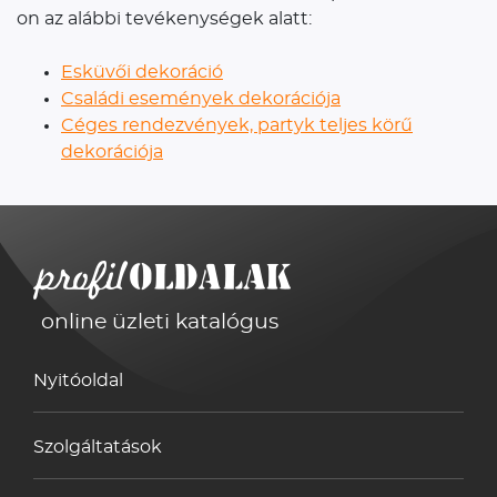
on az alábbi tevékenységek alatt:
Esküvői dekoráció
Családi események dekorációja
Céges rendezvények, partyk teljes körű
dekorációja
online üzleti katalógus
Nyitóoldal
Szolgáltatások