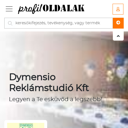
Dymensio
Reklámstudió Kft
Legyen a Te esküvőd a legszebb!